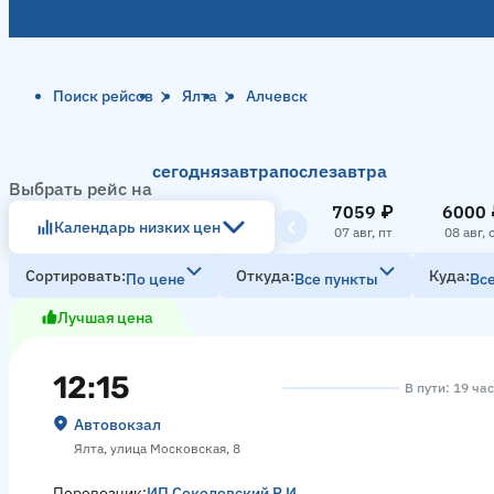
Поиск рейсов
Ялта
Алчевск
сегодня
завтра
послезавтра
Выбрать рейс на
7059 ₽
6000 
Календарь низких цен
07 авг, пт
08 авг, 
Сортировать
Откуда
Куда
По цене
Все пункты
Вс
Лучшая цена
12:15
В пути: 19 ча
Автовокзал
Ялта, улица Московская, 8
Перевозчик:
ИП Соколовский Р.И.