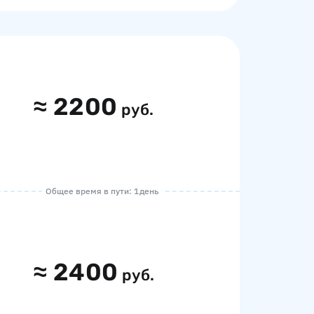
≈
2200
руб.
Общее время в пути: 1 день
≈
2400
руб.