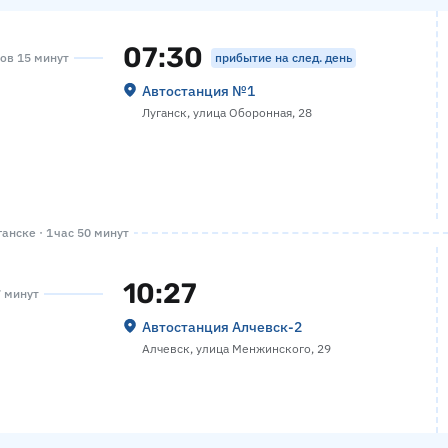
07:30
прибытие на след. день
сов 15 минут
Автостанция №1
Луганск, улица Оборонная, 28
анске · 1 час 50 минут
10:27
7 минут
Автостанция Алчевск-2
Алчевск, улица Менжинского, 29