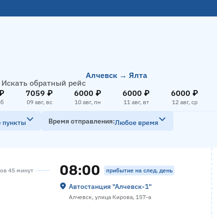
Алчевск → Ялта
Искать обратный рейс
₽
7059 ₽
6000 ₽
6000 ₽
6000 ₽
сб
09 авг, вс
10 авг, пн
11 авг, вт
12 авг, ср
Время отправления
е пункты
Любое время
08:00
прибытие на след. день
сов 45 минут
Автостанция "Алчевск-1"
Алчевск, улица Кирова, 157-а