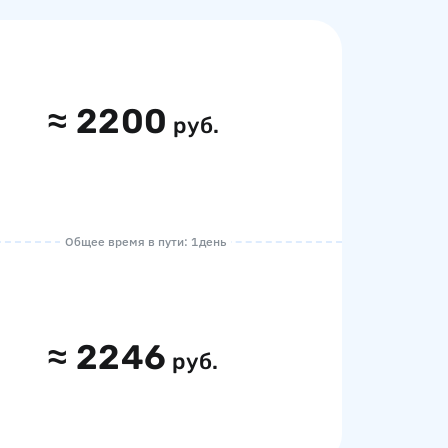
≈
2200
руб.
Общее время в пути: 1 день
≈
2246
руб.