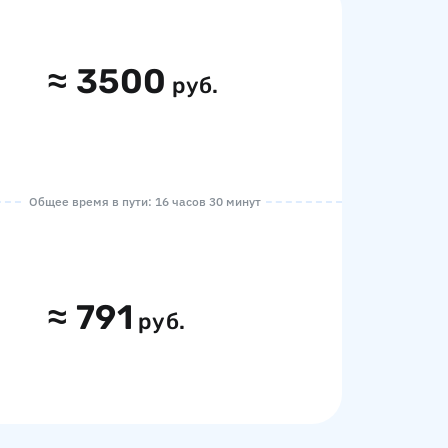
≈
3500
руб.
Общее время в пути: 16 часов 30 минут
≈
791
руб.