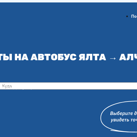
По
ТЫ НА АВТОБУС ЯЛТА → АЛ
ов-на-Дону
Воронеж