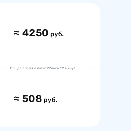
≈
4250
руб.
Общее время в пути: 22 часа 12 минут
≈
508
руб.