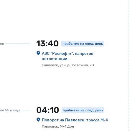
13:40
прибытие на след. день
сов
АЗС "Роснефть", напротив
автостанции
Павловск, улица Восточная, 2В
04:10
прибытие на след. день
сов 55 минут
Поворот на Павловск, трасса М-4
Павловск, М-4 Дон