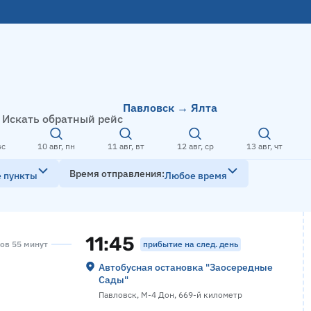
Павловск → Ялта
Искать обратный рейс
вс
10 авг, пн
11 авг, вт
12 авг, ср
13 авг, чт
Время отправления
е пункты
Любое время
11:45
прибытие на след. день
сов 55 минут
Автобусная остановка "Заосередные
Сады"
Павловск, М-4 Дон, 669-й километр