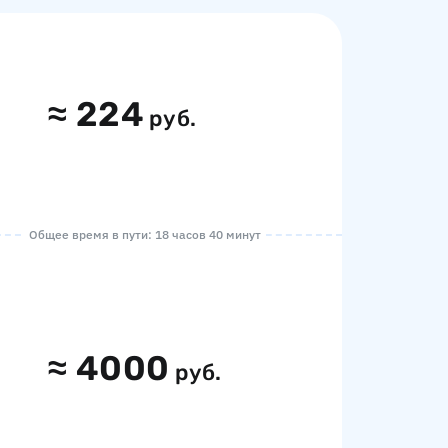
≈
224
руб.
Общее время в пути: 18 часов 40 минут
≈
4000
руб.