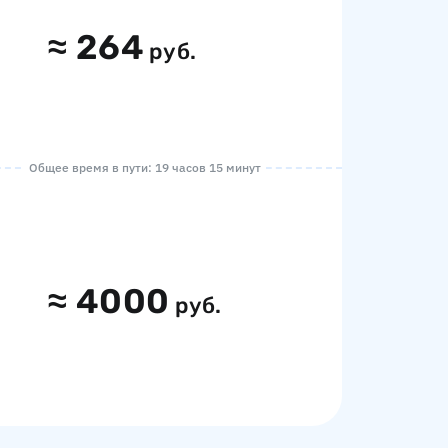
≈
264
руб.
Общее время в пути: 19 часов 15 минут
≈
4000
руб.