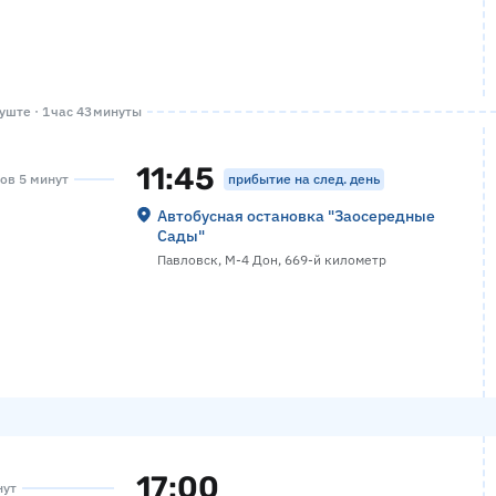
ште · 1 час 43 минуты
11:45
прибытие на след. день
сов 5 минут
Автобусная остановка "Заосередные
Сады"
Павловск, М-4 Дон, 669-й километр
17:00
нут