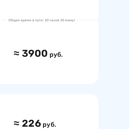
Общее время в пути: 20 часов 20 минут
≈
3900
руб.
≈
226
руб.