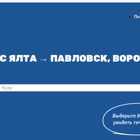
По
С ЯЛТА → ПАВЛОВСК, ВО
ов-на-Дону
Воронеж