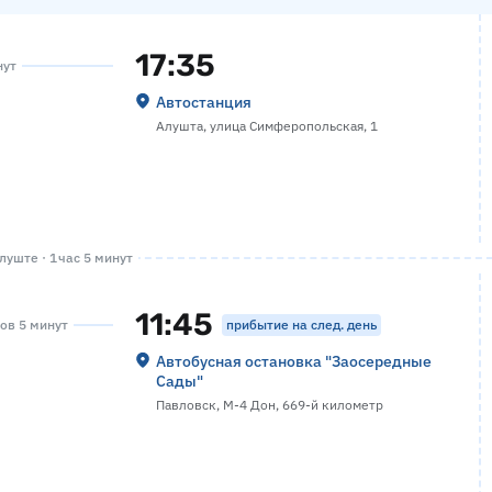
17:35
нут
Автостанция
Алушта, улица Симферопольская, 1
уште · 1 час 5 минут
11:45
прибытие на след. день
сов 5 минут
Автобусная остановка "Заосередные
Сады"
Павловск, М-4 Дон, 669-й километр