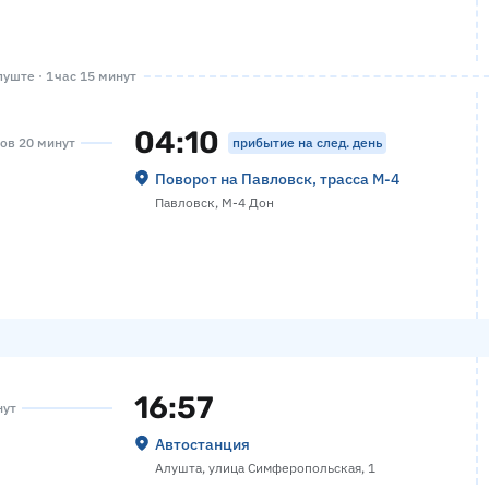
уште · 1 час 15 минут
04:10
прибытие на след. день
сов 20 минут
Поворот на Павловск, трасса М-4
Павловск, М-4 Дон
16:57
нут
Автостанция
Алушта, улица Симферопольская, 1