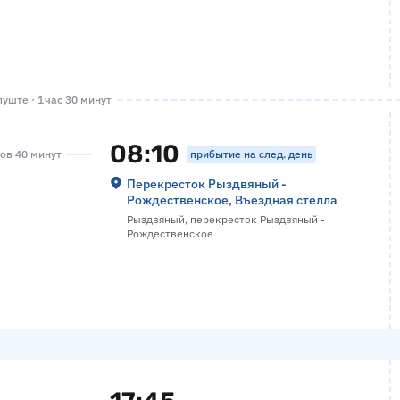
уште · 1 час 30 минут
08:10
прибытие на след. день
сов 40 минут
Перекресток Рыздвяный -
Рождественское, Въездная стелла
Рыздвяный, перекресток Рыздвяный -
Рождественское