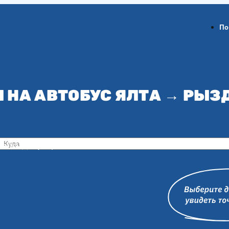
По
 НА АВТОБУС ЯЛТА → РЫ
ов-на-Дону
Воронеж