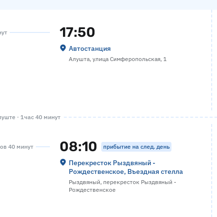
17:50
нут
Автостанция
Алушта, улица Симферопольская, 1
уште · 1 час 40 минут
08:10
прибытие на след. день
сов 40 минут
Перекресток Рыздвяный -
Рождественское, Въездная стелла
Рыздвяный, перекресток Рыздвяный -
Рождественское