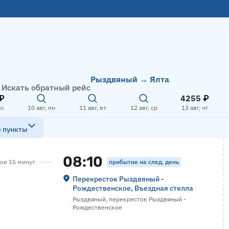
Рыздвяный → Ялта
Искать обратный рейс
₽
4255 ₽
вс
10 авг, пн
11 авг, вт
12 авг, ср
13 авг, чт
е пункты
08:10
прибытие на след. день
сов 15 минут
Перекресток Рыздвяный -
Рождественское, Въездная стелла
Рыздвяный, перекресток Рыздвяный -
Рождественское