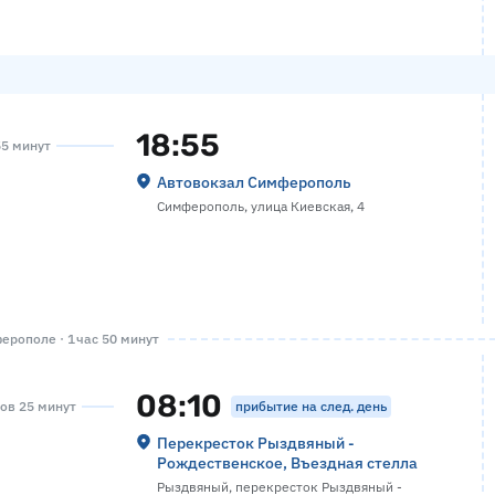
18:55
55 минут
Автовокзал Симферополь
Симферополь, улица Киевская, 4
рополе · 1 час 50 минут
08:10
прибытие на след. день
сов 25 минут
Перекресток Рыздвяный -
Рождественское, Въездная стелла
Рыздвяный, перекресток Рыздвяный -