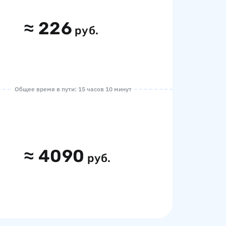
≈
226
руб.
Общее время в пути: 15 часов 10 минут
≈
4090
руб.