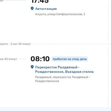
17:45
нут
Автостанция
Алушта, улица Симферопольская, 1
уште · 1 час 45 минут
08:10
прибытие на след. день
сов 40 минут
Перекресток Рыздвяный -
Рождественское, Въездная стелла
Рыздвяный, перекресток Рыздвяный -
Рождественское