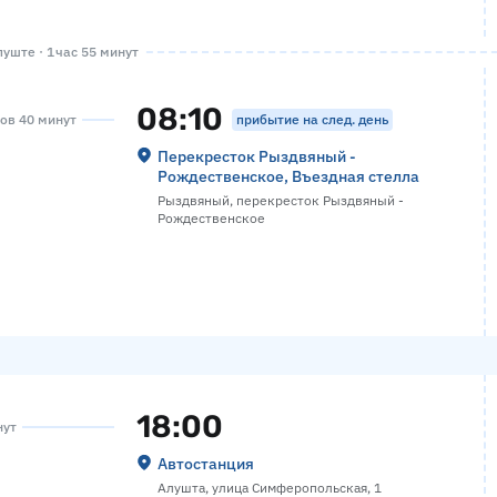
уште · 1 час 55 минут
08:10
прибытие на след. день
сов 40 минут
Перекресток Рыздвяный -
Рождественское, Въездная стелла
Рыздвяный, перекресток Рыздвяный -
Рождественское
18:00
нут
Автостанция
Алушта, улица Симферопольская, 1