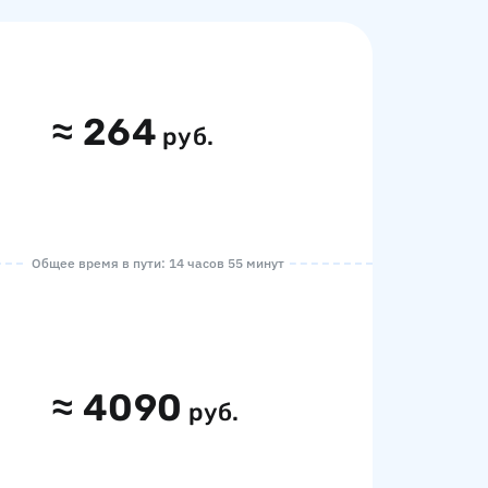
≈
264
руб.
Общее время в пути: 14 часов 55 минут
≈
4090
руб.