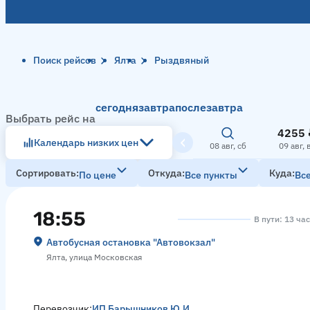
Поиск рейсов
Ялта
Рыздвяный
сегодня
завтра
послезавтра
Выбрать рейс на
4255 
Календарь низких цен
08 авг, сб
09 авг, 
Сортировать
Откуда
Куда
По цене
Все пункты
Вс
18:55
В пути: 13 ча
Автобусная остановка "Автовокзал"
Ялта, улица Московская
Перевозчик:
ИП Барышников Ю.И.