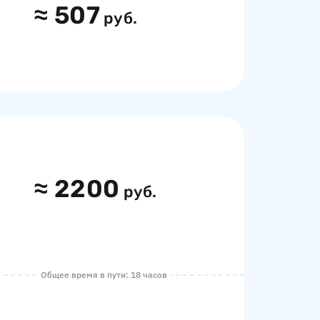
≈
507
руб.
≈
2200
руб.
Общее время в пути: 18 часов