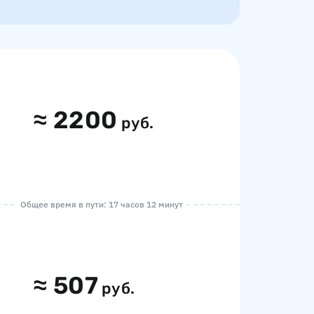
≈
2200
руб.
Общее время в пути: 17 часов 12 минут
≈
507
руб.