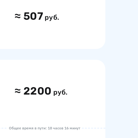
≈
507
руб.
≈
2200
руб.
Общее время в пути: 18 часов 16 минут