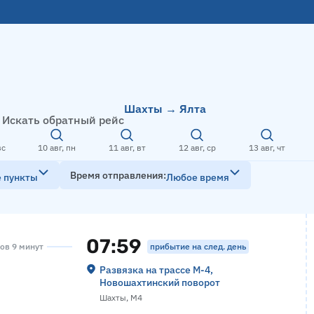
Шахты → Ялта
Искать обратный рейс
вс
10 авг, пн
11 авг, вт
12 авг, ср
13 авг, чт
Время отправления
е пункты
Любое время
07:59
прибытие на след. день
сов 9 минут
Развязка на трассе М-4,
Новошахтинский поворот
Шахты, М4