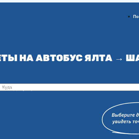
По
ТЫ НА АВТОБУС ЯЛТА → 
ов-на-Дону
Воронеж