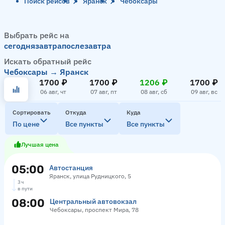
Поиск рейсов
Яранск
Чебоксары
Выбрать рейс на
сегодня
завтра
послезавтра
Искать обратный рейс
Чебоксары → Яранск
1700 ₽
1700 ₽
1206 ₽
1700 ₽
06 авг, чт
07 авг, пт
08 авг, сб
09 авг, вс
Сортировать
Откуда
Куда
По цене
Все пункты
Все пункты
Лучшая цена
05:00
Автостанция
Яранск, улица Рудницкого, 5
3 ч
в пути
08:00
Центральный автовокзал
Чебоксары, проспект Мира, 78