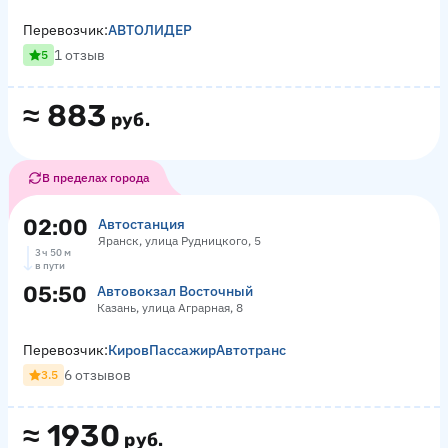
Перевозчик:
АВТОЛИДЕР
1 отзыв
5
≈
883
руб.
В пределах города
02:00
Автостанция
Яранск, улица Рудницкого, 5
3 ч 50 м
в пути
05:50
Автовокзал Восточный
Казань, улица Аграрная, 8
Перевозчик:
КировПассажирАвтотранс
6 отзывов
3.5
≈
1930
руб.