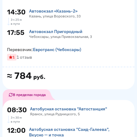
14:30
Автовокзал «‎Казань-2»
Казань, улица Воровского, 33
3 ч 25 м
в пути
17:55
Автовокзал Пригородный
Чебоксары, улица Привокзальная, 3
Перевозчик:
Евротранс (Чебоксары)
1 отзыв
1
≈
784
руб.
В пределах города
08:30
Автобусная остановка "Автостанция"
Яранск, улица Рудницкого, 5
3 ч 30 м
в пути
12:00
Автобусная остановка "Саид-Галеева",
Вкусно — и точка