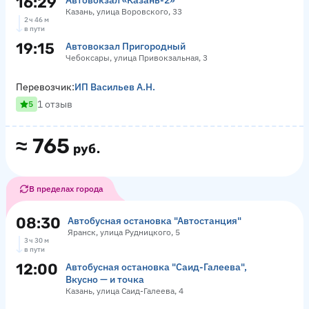
16:29
Автовокзал «‎Казань-2»
Казань, улица Воровского, 33
2 ч 46 м
в пути
19:15
Автовокзал Пригородный
Чебоксары, улица Привокзальная, 3
Перевозчик:
ИП Васильев А.Н.
1 отзыв
5
≈
765
руб.
В пределах города
08:30
Автобусная остановка "Автостанция"
Яранск, улица Рудницкого, 5
3 ч 30 м
в пути
12:00
Автобусная остановка "Саид-Галеева",
Вкусно — и точка
Казань, улица Саид-Галеева, 4