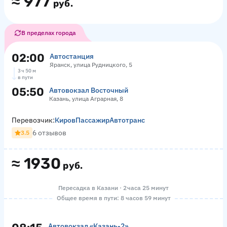
≈
977
руб.
В пределах города
02:00
Автостанция
Яранск, улица Рудницкого, 5
3 ч 50 м
в пути
05:50
Автовокзал Восточный
Казань, улица Аграрная, 8
Перевозчик:
КировПассажирАвтотранс
6 отзывов
3.5
≈
1930
руб.
Пересадка в Казани · 2 часа 25 минут
Общее время в пути: 8 часов 59 минут
Автовокзал «‎Казань-2»