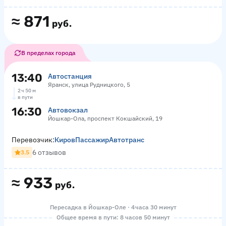
≈
871
руб.
В пределах города
13:40
Автостанция
Яранск, улица Рудницкого, 5
2 ч 50 м
в пути
16:30
Автовокзал
Йошкар-Ола, проспект Кокшайский, 19
Перевозчик:
КировПассажирАвтотранс
6 отзывов
3.5
≈
933
руб.
Пересадка в Йошкар-Оле · 4 часа 30 минут
Общее время в пути: 8 часов 50 минут