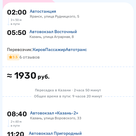
02:00
Автостанция
Яранск, улица Рудницкого, 5
3 ч 50 м
в пути
05:50
Автовокзал Восточный
Казань, улица Аграрная, 8
Перевозчик:
КировПассажирАвтотранс
6 отзывов
3.5
≈
1930
руб.
Пересадка в Казани · 2 часа 50 минут
Общее время в пути: 9 часов 20 минут
08:40
Автовокзал «‎Казань-2»
Казань, улица Воровского, 33
2 ч 40 м
в пути
11:20
Автовокзал Пригородный