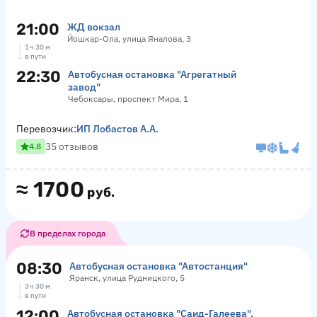
21:00
ЖД вокзал
Йошкар-Ола, улица Яналова, 3
1 ч 30 м
в пути
22:30
Автобусная остановка "Агрегатный
завод"
Чебоксары, проспект Мира, 1
Перевозчик:
ИП Лобастов А.А.
35 отзывов
4.8
≈
1700
руб.
В пределах города
08:30
Автобусная остановка "Автостанция"
Яранск, улица Рудницкого, 5
3 ч 30 м
в пути
12:00
Автобусная остановка "Саид-Галеева",