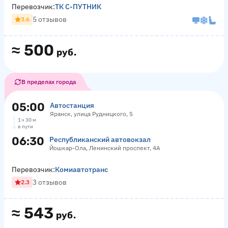
Перевозчик:
ТК С-ПУТНИК
5 отзывов
3.6
≈
500
руб.
В пределах города
05:00
Автостанция
Яранск, улица Рудницкого, 5
1 ч 30 м
в пути
06:30
Республиканский автовокзал
Йошкар-Ола, Ленинский проспект, 4А
Перевозчик:
Комиавтотранс
3 отзывов
2.3
≈
543
руб.