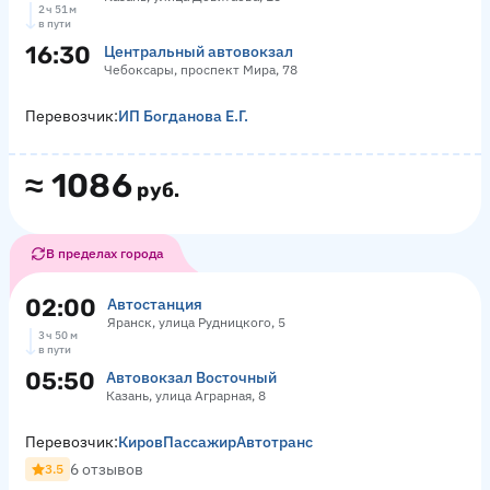
2 ч 51 м
в пути
16:30
Центральный автовокзал
Чебоксары, проспект Мира, 78
Перевозчик:
ИП Богданова Е.Г.
≈
1086
руб.
В пределах города
02:00
Автостанция
Яранск, улица Рудницкого, 5
3 ч 50 м
в пути
05:50
Автовокзал Восточный
Казань, улица Аграрная, 8
Перевозчик:
КировПассажирАвтотранс
6 отзывов
3.5