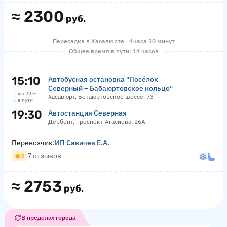
≈
2300
руб.
Пересадка в Хасавюрте · 4 часа 10 минут
Общее время в пути: 14 часов
15:10
Автобусная остановка "Посёлок
Северный – Бабаюртовское кольцо"
4 ч 20 м
Хасавюрт, Ботаюртовское шоссе, 73
в пути
19:30
Автостанция Северная
Дербент, проспект Агасиева, 26А
Перевозчик:
ИП Савичев Е.А.
7 отзывов
3
≈
2753
руб.
В пределах города