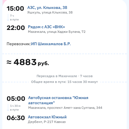
15:00
АЗС, ул. Клыкова, 38
Яшкуль, улица Клыкова, 38
7 ч
в пути
22:00
Рядом с АЗС «ВНК»
Махачкала, улица Хаджи Булача, 72
Перевозчик:
ИП Шихкамалов Б.Р.
≈
4883
руб.
Пересадка в Махачкале · 7 часов
Общее время в пути: 15 часов 30 минут
05:00
Автобусная остановка "Южная
автостанция"
1 ч 30 м
Махачкала, проспект Амет-хана Султана, 344
в пути
06:30
Автовокзал Южный
Дербент, Р-217 Кавказ