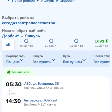
Поиск рейсов
Яшкуль
Дербент
Выбрать рейс на
сегодня
завтра
послезавтра
Искать обратный рейс
Дербент → Яшкуль
1691 ₽
09 авг, вс
10 авг, пн
11 авг, вт
12 авг, ср
Сортировать
Откуда
Куда
Время отпр
По цене
Все пункты
Все пункты
Все пункт
Лучшая цена
05:30
АЗС, ул. Клыкова, 38
Яшкуль, улица Клыкова, 38
9 ч
в пути
14:30
Автовокзал Южный
Дербент, Р-217 Кавказ