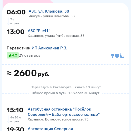
06:00
АЗС, ул. Клыкова, 38
Яшкуль, улица Клыкова, 38
7 ч
в пути
13:00
АЗС "Fuel1"
Хасавюрт, улица Гумбетовская, 35
Перевозчик:
ИП Аликулиев Р.З.
29 отзывов
4.2
≈
2600
руб.
Пересадка в Хасавюрте · 2 часа 10 минут
Общее время в пути: 13 часов 30 минут
15:10
Автобусная остановка "Посёлок
Северный – Бабаюртовское кольцо"
4 ч 20 м
Хасавюрт, Ботаюртовское шоссе, 73
в пути
19:30
Автостанция Северная