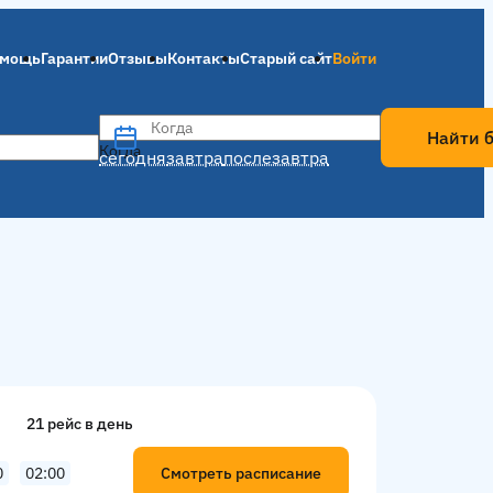
мощь
Гарантии
Отзывы
Контакты
Старый сайт
Войти
Когда
Найти 
Когда
сегодня
завтра
послезавтра
21 рейс в день
Смотреть расписание
0
02:00