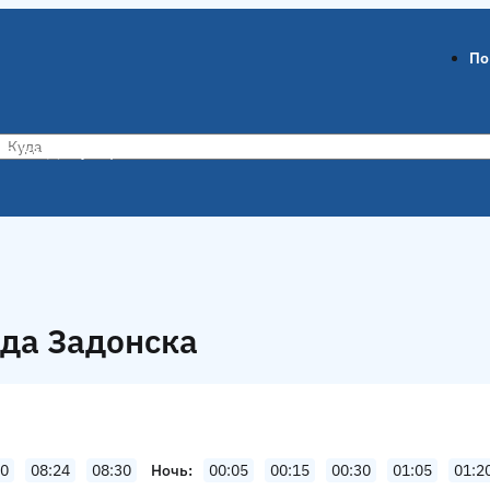
По
ов-на-Дону
Воронеж
ода Задонска
20
08:24
08:30
Ночь
00:05
00:15
00:30
01:05
01:2