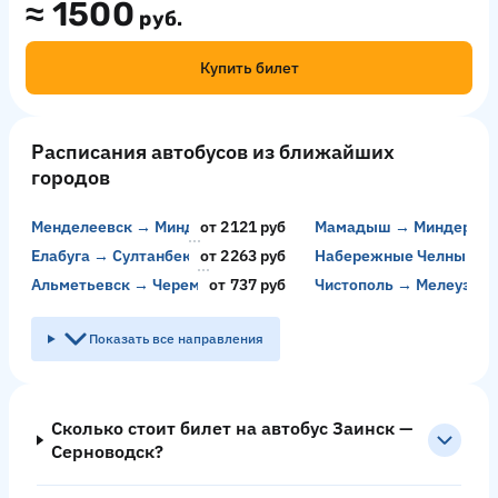
≈
1500
руб.
Купить билет
Расписания автобусов из ближайших
городов
Менделеевск → Миндерево
от 2121 руб
Мамадыш → Миндерево
Елабуга → Султанбеково
от 2263 руб
Набережные Челны → С
Альметьевск → Черемшан
от 737 руб
Чистополь → Мелеуз
Показать все направления
Сколько стоит билет на автобус Заинск —
Серноводск?