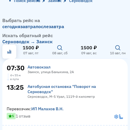
Поиск рейсов
Заинск
Серноводск
Выбрать рейс на
сегодня
завтра
послезавтра
Искать обратный рейс
Серноводск → Заинск
1500 ₽
1500 ₽
07 авг, пт
08 авг, сб
09 авг, вс
10 авг, пн
07:30
Автовокзал
Заинск, улица Баныкина, 2А
4 ч 55 м
в пути
13:25
Автобусная остановка "Поворот на
Серноводск"
Серноводск, М-5 Урал, 1119-й километр
Перевозчик:
ИП Малахов В.Н.
1 отзыв
5