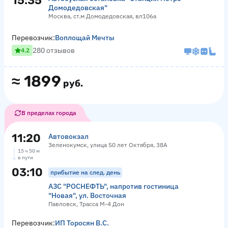
15:35
Домодедовская"
Москва, ст.м Домодедовская, вл106а
Перевозчик:
Воплощай Мечты
280 отзывов
4.2
≈
1899
руб.
В пределах города
11:20
Автовокзал
Зеленокумск, улица 50 лет Октября, 38А
15 ч 50 м
в пути
03:10
прибытие на след. день
АЗС "РОСНЕФТЬ", напротив гостиница
"Новая", ул. Восточная
Павловск, Трасса М-4 Дон
Перевозчик:
ИП Торосян В.С.