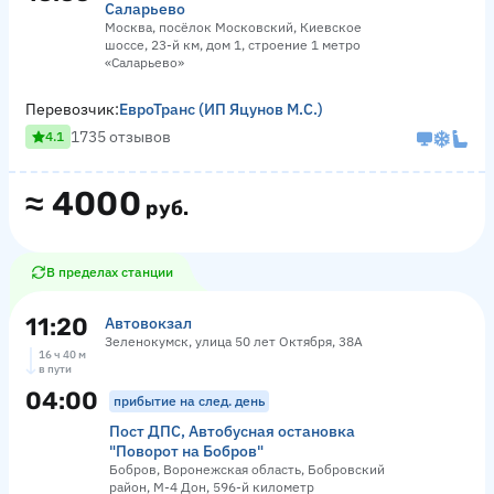
Саларьево
Москва, посёлок Московский, Киевское
шоссе, 23-й км, дом 1, строение 1 метро
«Саларьево»
Перевозчик:
ЕвроТранс (ИП Яцунов М.С.)
1735 отзывов
4.1
≈
4000
руб.
В пределах станции
11:20
Автовокзал
Зеленокумск, улица 50 лет Октября, 38А
16 ч 40 м
в пути
04:00
прибытие на след. день
Пост ДПС, Автобусная остановка
"Поворот на Бобров"
Бобров, Воронежская область, Бобровский
район, М-4 Дон, 596-й километр