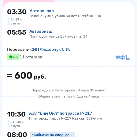
03:30
Автовокзал
Зеленокумск, улица 50 лет Октября, 38А
2 ч 25 м
в пути
05:55
Автовокзал
Пятигорск, улица Бунимовича, 34
Перевозчик:
ИП Федорчук С.И.
11 отзывов
4.5
≈
600
руб.
Пересадка в Пятигорске · 4 часа 35 минут
Общее время в пути: 1 день 4 часа
10:30
АЗС "Бим Ойл" по трассе Р-217
Пятигорск, Трасса Р-217 Кавказ, 369-й км
21 ч 30 м
в пути
08:00
прибытие на след. день