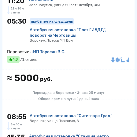
11:20
Зеленокумск, улица 50 лет Октября, 38А
18 ч 10 м
в пути
05:30
прибытие на след. день
Автобусная остановка "Пост ГИБДД",
поворот на Чертовицы
Воронеж, Трасса М4 Дон
Перевозчик:
ИП Торосян В.С.
71 отзыв
4.8
≈
5000
руб.
Пересадка в Воронеже · 3 часа 25 минут
Общее время в пути: 1 день 4 часа
08:55
Автобусная остановка "Сити-парк Град"
Воронеж, улица Парковая, 3
6 ч 40 м
в пути
Автобусная остановка "Станция метро