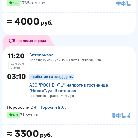
1735 отзывов
4.1
≈
4000
руб.
В пределах города
11:20
Автовокзал
Зеленокумск, улица 50 лет Октября, 38А
15 ч 50 м
в пути
03:10
прибытие на след. день
АЗС "РОСНЕФТЬ", напротив гостиница
"Новая", ул. Восточная
Павловск, Трасса М-4 Дон
Перевозчик:
ИП Торосян В.С.
71 отзыв
4.8
≈
3300
руб.