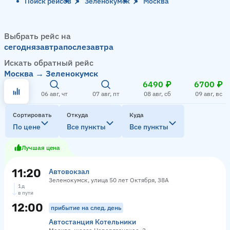
Поиск рейсов
Зеленокумск
Москва
Выбрать рейс на
сегодня
завтра
послезавтра
Искать обратный рейс
Москва → Зеленокумск
6490 ₽
6700 ₽
06 авг, чт
07 авг, пт
08 авг, сб
09 авг, вс
Сортировать
Откуда
Куда
По цене
Все пункты
Все пункты
Лучшая цена
11:20
Автовокзал
Зеленокумск, улица 50 лет Октября, 38А
1 д
в пути
12:00
прибытие на след. день
Автостанция Котельники