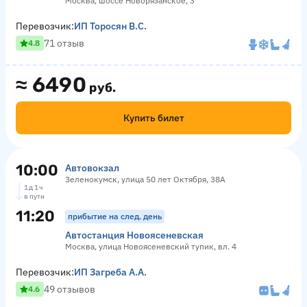
Москва, шоссе Новорязанское, 3
Перевозчик:
ИП Торосян В.С.
71 отзыв
4.8
≈
6490
руб.
Купить билет
10:00
Автовокзал
Зеленокумск, улица 50 лет Октября, 38А
1 д 1 ч
в пути
11:20
прибытие на след. день
Автостанция Новоясеневская
Москва, улица Новоясеневский тупик, вл. 4
Перевозчик:
ИП Загреба А.А.
49 отзывов
4.6