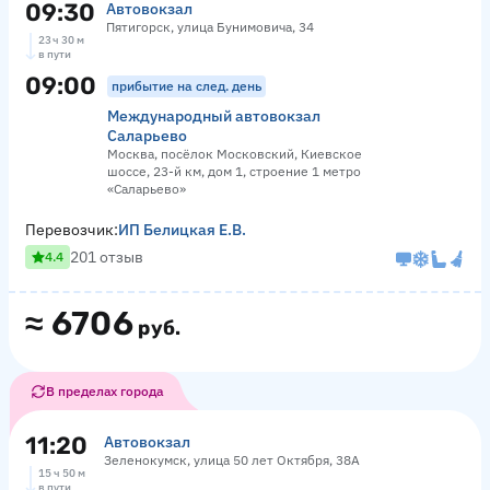
09:30
Автовокзал
Пятигорск, улица Бунимовича, 34
23 ч 30 м
в пути
09:00
прибытие на след. день
Международный автовокзал
Саларьево
Москва, посёлок Московский, Киевское
шоссе, 23-й км, дом 1, строение 1 метро
«Саларьево»
Перевозчик:
ИП Белицкая Е.В.
201 отзыв
4.4
≈
6706
руб.
В пределах города
11:20
Автовокзал
Зеленокумск, улица 50 лет Октября, 38А
15 ч 50 м
в пути