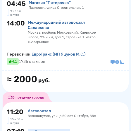
04:45
Магазин "Пятерочка"
Павловск, улица Строительная, 1
9 ч 15 м
в пути
14:00
Международный автовокзал
Саларьево
Москва, посёлок Московский, Киевское
шоссе, 23-й км, дом 1, строение 1 метро
«Саларьево»
Перевозчик:
ЕвроТранс (ИП Яцунов М.С.)
1735 отзывов
4.1
≈
2000
руб.
В пределах города
11:20
Автовокзал
Зеленокумск, улица 50 лет Октября, 38А
15 ч 50 м
в пути