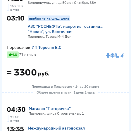
Зеленокумск, улица 50 лет Октября, 38А
15 ч 50 м
в пути
03:10
прибытие на след. день
АЗС "РОСНЕФТЬ", напротив гостиница
"Новая", ул. Восточная
Павловск, Трасса М-4 Дон
Перевозчик:
ИП Торосян В.С.
71 отзыв
4.8
≈
3300
руб.
Пересадка в Павловске · 1 час 20 минут
Общее время в пути: 1 день 2 часа
04:30
Магазин "Пятерочка"
Павловск, улица Строительная, 1
9 ч 5 м
в пути
13:35
Международный автовокзал