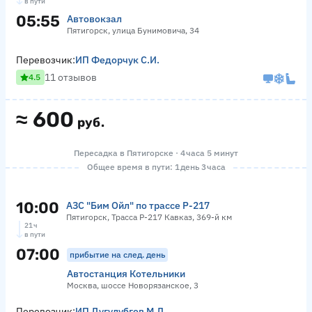
в пути
05:55
Автовокзал
Пятигорск, улица Бунимовича, 34
Перевозчик:
ИП Федорчук С.И.
11 отзывов
4.5
≈
600
руб.
Пересадка в Пятигорске · 4 часа 5 минут
Общее время в пути: 1 день 3 часа
10:00
АЗС "Бим Ойл" по трассе Р-217
Пятигорск, Трасса Р-217 Кавказ, 369-й км
21 ч
в пути
07:00
прибытие на след. день
Автостанция Котельники
Москва, шоссе Новорязанское, 3
Перевозчик:
ИП Дугулубгов М.Л.