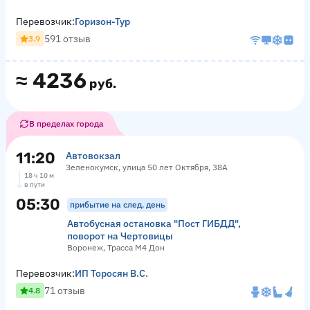
Перевозчик:
Горизон-Тур
591 отзыв
3.9
≈
4236
руб.
В пределах города
11:20
Автовокзал
Зеленокумск, улица 50 лет Октября, 38А
18 ч 10 м
в пути
05:30
прибытие на след. день
Автобусная остановка "Пост ГИБДД",
поворот на Чертовицы
Воронеж, Трасса М4 Дон
Перевозчик:
ИП Торосян В.С.
71 отзыв
4.8