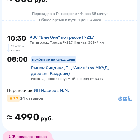
руб.
Пересадка в Пятигорске · 4 часа 35 минут
Общее время в пути: 1 день 4 часа
10:30
АЗС "Бим Ойл" по трассе Р-217
Пятигорск, Трасса Р-217 Кавказ, 369-й км
21 ч 30 м
в пути
08:00
прибытие на след. день
Рынок Синдика, ТЦ "Ашан" (за МКАД,
деревня Раздоры)
Москва, Проектируемый проезд № 5019
Перевозчик:
ИП Насиров М.М.
14 отзывов
3.9
≈
4990
руб.
В пределах города