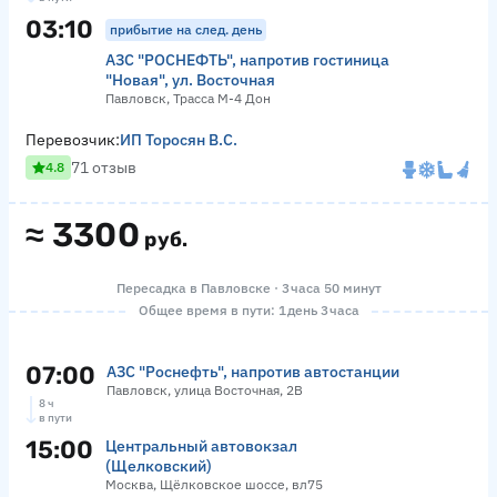
03:10
прибытие на след. день
АЗС "РОСНЕФТЬ", напротив гостиница
"Новая", ул. Восточная
Павловск, Трасса М-4 Дон
Перевозчик:
ИП Торосян В.С.
71 отзыв
4.8
≈
3300
руб.
Пересадка в Павловске · 3 часа 50 минут
Общее время в пути: 1 день 3 часа
07:00
АЗС "Роснефть", напротив автостанции
Павловск, улица Восточная, 2В
8 ч
в пути
15:00
Центральный автовокзал
(Щелковский)
Москва, Щёлковское шоссе, вл75