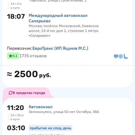
Павловск, улица Строительная, 1
14 ч 5 м
в пути
18:07
Международный автовокзал
Саларьево
Москва, посёлок Московский, Киевское
шоссе, 23-й км, дом 1, строение 1 метро
«Саларьево»
Перевозчик:
ЕвроТранс (ИП Яцунов М.С.)
1735 отзывов
4.1
≈
2500
руб.
В пределах города
11:20
Автовокзал
Зеленокумск, улица 50 лет Октября, 38А
15 ч 50 м
в пути
03:10
прибытие на след. день