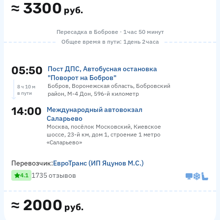
≈
3300
руб.
Пересадка в Боброве · 1 час 50 минут
Общее время в пути: 1 день 2 часа
05:50
Пост ДПС, Автобусная остановка
"Поворот на Бобров"
Бобров, Воронежская область, Бобровский
8 ч 10 м
в пути
район, М-4 Дон, 596-й километр
14:00
Международный автовокзал
Саларьево
Москва, посёлок Московский, Киевское
шоссе, 23-й км, дом 1, строение 1 метро
«Саларьево»
Перевозчик:
ЕвроТранс (ИП Яцунов М.С.)
1735 отзывов
4.1
≈
2000
руб.