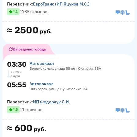
Перевозчик:
ЕвроТранс (ИП Яцунов М.С.)
1735 отзывов
4.1
≈
2500
руб.
В пределах города
03:30
Автовокзал
Зеленокумск, улица 50 лет Октября, 38А
2 ч 25 м
в пути
05:55
Автовокзал
Пятигорск, улица Бунимовича, 34
Перевозчик:
ИП Федорчук С.И.
11 отзывов
4.5
≈
600
руб.