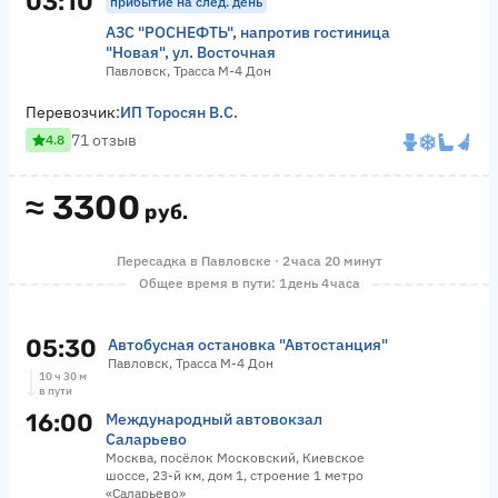
03:10
прибытие на след. день
АЗС "РОСНЕФТЬ", напротив гостиница
"Новая", ул. Восточная
Павловск, Трасса М-4 Дон
Перевозчик:
ИП Торосян В.С.
71 отзыв
4.8
≈
3300
руб.
Пересадка в Павловске · 2 часа 20 минут
Общее время в пути: 1 день 4 часа
05:30
Автобусная остановка "Автостанция"
Павловск, Трасса М-4 Дон
10 ч 30 м
в пути
16:00
Международный автовокзал
Саларьево
Москва, посёлок Московский, Киевское
шоссе, 23-й км, дом 1, строение 1 метро
«Саларьево»