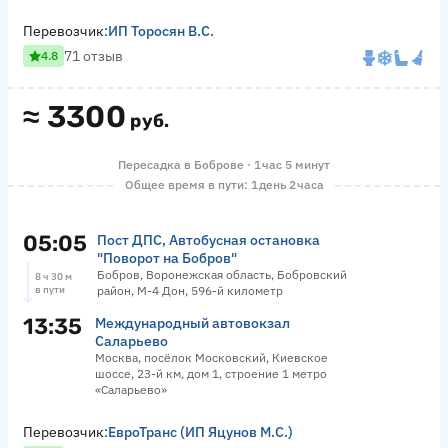
Перевозчик:
ИП Торосян В.С.
71 отзыв
4.8
≈
3300
руб.
Пересадка в Боброве · 1 час 5 минут
Общее время в пути: 1 день 2 часа
05:05
Пост ДПС, Автобусная остановка
"Поворот на Бобров"
Бобров, Воронежская область, Бобровский
8 ч 30 м
в пути
район, М-4 Дон, 596-й километр
13:35
Международный автовокзал
Саларьево
Москва, посёлок Московский, Киевское
шоссе, 23-й км, дом 1, строение 1 метро
«Саларьево»
Перевозчик:
ЕвроТранс (ИП Яцунов М.С.)