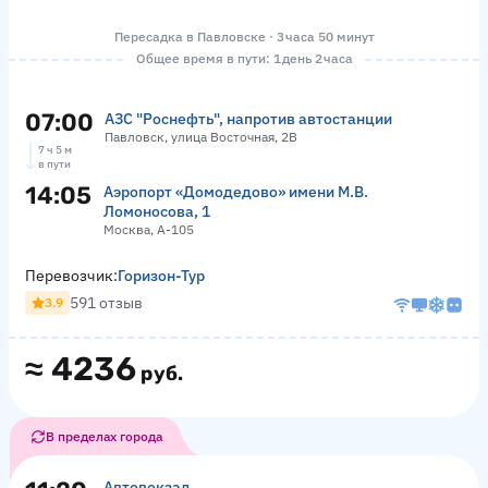
Пересадка в Павловске · 3 часа 50 минут
Общее время в пути: 1 день 2 часа
07:00
АЗС "Роснефть", напротив автостанции
Павловск, улица Восточная, 2В
7 ч 5 м
в пути
14:05
Аэропорт «Домодедово» имени М.В.
Ломоносова, 1
Москва, А-105
Перевозчик:
Горизон-Тур
591 отзыв
3.9
≈
4236
руб.
В пределах города
Автовокзал