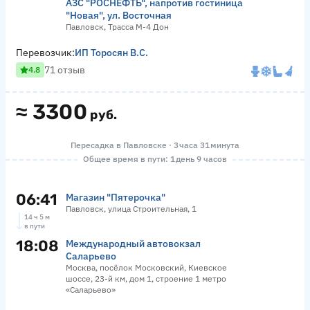
АЗС "РОСНЕФТЬ", напротив гостиница
"Новая", ул. Восточная
Павловск, Трасса М-4 Дон
Перевозчик:
ИП Торосян В.С.
71 отзыв
4.8
≈
3300
руб.
Пересадка в Павловске · 3 часа 31 минута
Общее время в пути: 1 день 9 часов
06:41
Магазин "Пятерочка"
Павловск, улица Строительная, 1
14 ч 5 м
в пути
18:08
Международный автовокзал
Саларьево
Москва, посёлок Московский, Киевское
шоссе, 23-й км, дом 1, строение 1 метро
«Саларьево»