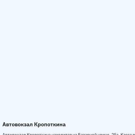
Автовокзал Кропоткина
Автовокзал Кропоткина находится на Базарной улице, 25а. Касса 