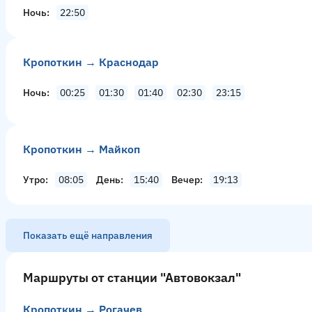
Ночь
22:50
Кропоткин → Краснодар
Ночь
00:25
01:30
01:40
02:30
23:15
Кропоткин → Майкоп
Утро
08:05
День
15:40
Вечер
19:13
Показать ещё направления
Москва → Кропоткин
13 рейсов в день
Маршруты от станции "Автовокзал"
Смотреть расписание
Утро
09:00
09:30
День
10:45
16:15
Вечер
18:1
Кропоткин → Рогачев