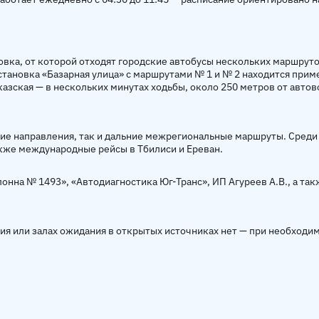
вка, от которой отходят городские автобусы нескольких маршрутов
становка «Базарная улица» с маршрутами № 1 и № 2 находится приме
зская — в нескольких минутах ходьбы, около 250 метров от автов
кие направления, так и дальние межрегиональные маршруты. Среди
также международные рейсы в Тбилиси и Ереван.
на № 1493», «Автодиагностика Юг-Транс», ИП Агуреев А.В., а такж
ия или залах ожидания в открытых источниках нет — при необходим