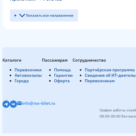
Показать все направления
Геленджик → Кропоткин
3 рейсa в день
Смотреть расписание
Вечер
20:35
21:00
21:45
Минеральные Воды → Кропоткин
47 рейсов в день
Каталоги
Пассажирам
Сотрудничество
Смотреть расписание
Перевозчики
Помощь
Партнёрская программа
Утро
07:05
07:20
День
10:32
10:39
11:10
11:1
Автовокзалы
Гарантии
Сведения об ИТ-деятель
Города
Оферта
Перевозчикам
Хлевное → Кропоткин
1 рейс в день
info@ros-bilet.ru
Смотреть расписание
График работы служ
Вечер
21:30
08:00-00:00 без вы
Архипо-Осиповка → Кропоткин
1 рейс в день