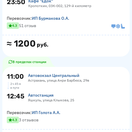
23:50
Кафе "Едок"
Кропоткин, 03К-002, 129-й километр
Перевозчик:
ИП Бурмакова О.А.
51 отзыв
4.3
≈
1200
руб.
В пределах станции
11:00
Автовокзал Центральный
Астрахань, улица Анри Барбюса, 29в
2 ч 45 м
в пути
12:45
Автостанция
Яшкуль, улица Клыкова, 25
Перевозчик:
ИП Голота А.А.
3 отзывов
4.3