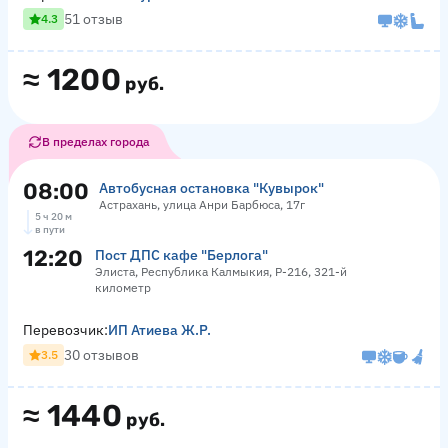
51 отзыв
4.3
≈
1200
руб.
В пределах города
08:00
Автобусная остановка "Кувырок"
Астрахань, улица Анри Барбюса, 17г
5 ч 20 м
в пути
12:20
Пост ДПС кафе "Берлога"
Элиста, Республика Калмыкия, Р-216, 321-й
километр
Перевозчик:
ИП Атиева Ж.Р.
30 отзывов
3.5
≈
1440
руб.