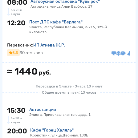
08:00
Автобусная остановка "Кувырок"
Астрахань, улица Анри Барбюса, 17г
5 ч 20 м
в пути
12:20
Пост ДПС кафе "Берлога"
Элиста, Республика Калмыкия, Р-216, 321-й
километр
Перевозчик:
ИП Атиева Ж.Р.
30 отзывов
3.5
≈
1440
руб.
Пересадка в Элисте · 3 часа 10 минут
Общее время в пути: 13 часов
15:30
Автостанция
Элиста, Привокзальная площадь, 1
4 ч 30 м
в пути
20:00
Кафе "Горец Халяль"
Кропоткин, улица Двойная, 130Б