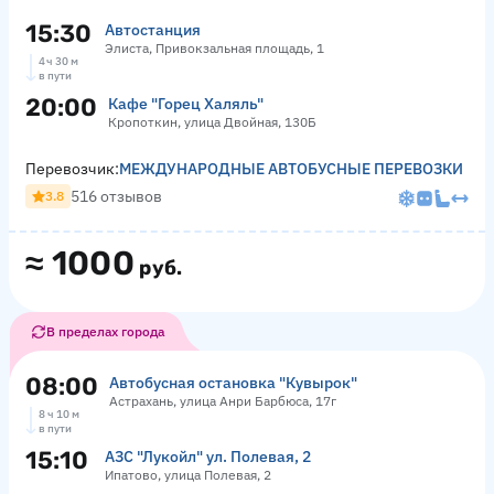
15:30
Автостанция
Элиста, Привокзальная площадь, 1
4 ч 30 м
в пути
20:00
Кафе "Горец Халяль"
Кропоткин, улица Двойная, 130Б
Перевозчик:
МЕЖДУНАРОДНЫЕ АВТОБУСНЫЕ ПЕРЕВОЗКИ
516 отзывов
3.8
≈
1000
руб.
В пределах города
08:00
Автобусная остановка "Кувырок"
Астрахань, улица Анри Барбюса, 17г
8 ч 10 м
в пути
15:10
АЗС "Лукойл" ул. Полевая, 2
Ипатово, улица Полевая, 2