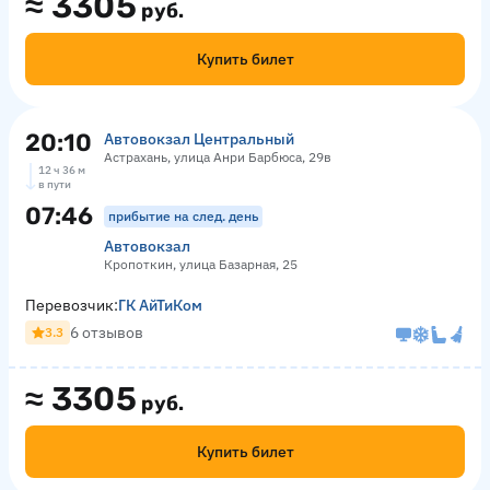
≈
3305
руб.
Купить билет
20:10
Автовокзал Центральный
Астрахань, улица Анри Барбюса, 29в
12 ч 36 м
в пути
07:46
прибытие на след. день
Автовокзал
Кропоткин, улица Базарная, 25
Перевозчик:
ГК АйТиКом
6 отзывов
3.3
≈
3305
руб.
Купить билет