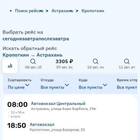
Поиск рейсов
Астрахань
Кропоткин
Выбрать рейс на
сегодня
завтра
послезавтра
Искать обратный рейс
Кропоткин → Астрахань
3305 ₽
08 авг, сб
09 авг, вс
10 авг, пн
11 авг, вт
Сортировать
Откуда
Куда
Время отпр
По цене
Все пункты
Все пункты
Все пункт
08:00
Автовокзал Центральный
Астрахань, улица Анри Барбюса, 29в
11 ч 50 м
в пути
18:50
Автовокзал
Кропоткин, улица Базарная, 25