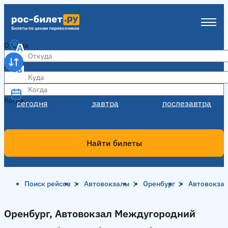
Откуда
Куда
Когда
Когда
сегодня
завтра
послезавтра
Найти билеты
Поиск рейсов
Автовокзалы
Оренбург
Автовокза
Оренбург, Автовокзал Междугородний