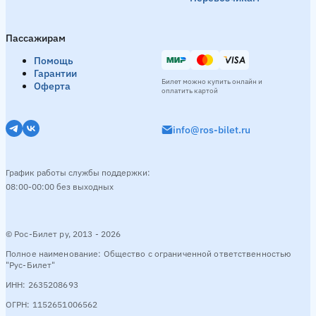
День
17:45
Пассажирам
Смотреть расписание
Помощь
Гарантии
Билет можно купить онлайн и
Оферта
оплатить картой
Луганск → Оренбург
2 рейсa в день
info@ros-bilet.ru
День
10:55
Вечер
21:30
Смотреть расписание
График работы службы поддержки:
08:00-00:00 без выходных
Ульяновск → Оренбург
2 рейсa в день
© Рос-Билет ру, 2013 - 2026
День
17:45
Вечер
18:15
Полное наименование: Общество с ограниченной ответственностью
"Рус-Билет"
Смотреть расписание
ИНН: 2635208693
ОГРН: 1152651006562