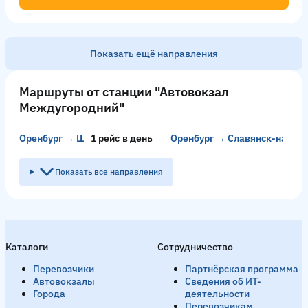
Показать ещё направления
Казань → Оренбург
9 рейсов в день
Маршруты от станции "Автовокзал
Междугородний"
Утро
06:20
06:45
09:30
День
10:15
Вечер
19:00
Оренбург → Шахтёрск
1 рейс в день
Оренбург → Славянск-на-Куб
2 р
Смотреть расписание
Показать все направления
Москва → Оренбург
1 рейс в день
День
15:00
Каталоги
Сотрудничество
Смотреть расписание
Перевозчики
Партнёрская программа
Автовокзалы
Сведения об ИТ-
Города
деятельности
Перевозчикам
Рязань → Оренбург
1 рейс в день