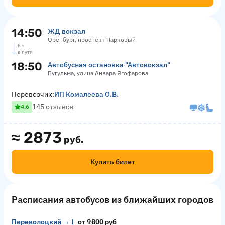
14:50
ЖД вокзал
Оренбург, проспект Парковый
6 ч
в пути
18:50
Автобусная остановка "Автовокзал"
Бугульма, улица Анвара Ягофарова
Перевозчик:
ИП Комалеева О.В.
145 отзывов
4.6
≈
2873
руб.
Купить билет
Расписания автобусов из ближайших городов
Переволоцкий → Шахты
от 9800 руб