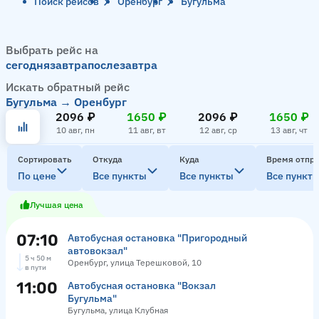
Поиск рейсов
Оренбург
Бугульма
Выбрать рейс на
сегодня
завтра
послезавтра
Искать обратный рейс
Бугульма → Оренбург
2096 ₽
1650 ₽
2096 ₽
1650 ₽
10 авг, пн
11 авг, вт
12 авг, ср
13 авг, чт
Сортировать
Откуда
Куда
Время отпр
По цене
Все пункты
Все пункты
Все пункт
Лучшая цена
07:10
Автобусная остановка "Пригородный
автовокзал"
5 ч 50 м
Оренбург, улица Терешковой, 10
в пути
11:00
Автобусная остановка "Вокзал
Бугульма"
Бугульма, улица Клубная