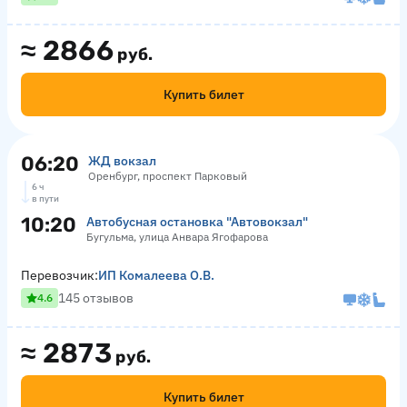
≈
2866
руб.
Купить билет
06:20
ЖД вокзал
Оренбург, проспект Парковый
6 ч
в пути
10:20
Автобусная остановка "Автовокзал"
Бугульма, улица Анвара Ягофарова
Перевозчик:
ИП Комалеева О.В.
145 отзывов
4.6
≈
2873
руб.
Купить билет