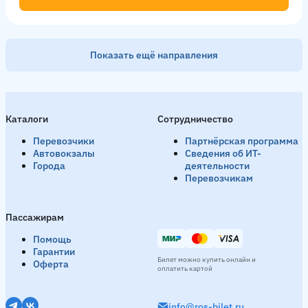
Показать ещё направления
Нижний Новгород → Петровск
6 рейсов в день
Каталоги
Сотрудничество
День
16:15
17:15
Вечер
18:05
18:45
Перевозчики
Партнёрская программа
Смотреть расписание
Автовокзалы
Сведения об ИТ-
Города
деятельности
Перевозчикам
Москва → Петровск
1 рейс в день
Пассажирам
Вечер
19:00
Помощь
Гарантии
Смотреть расписание
Билет можно купить онлайн и
Оферта
оплатить картой
info@ros-bilet.ru