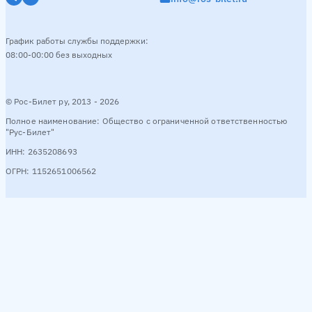
Рузаевка → Петровск
1 рейс в день
Ночь
00:05
График работы службы поддержки:
08:00-00:00 без выходных
Смотреть расписание
© Рос-Билет ру, 2013 - 2026
Ужовка → Петровск
1 рейс в день
Полное наименование: Общество с ограниченной ответственностью
"Рус-Билет"
Ночь
22:10
ИНН: 2635208693
Смотреть расписание
ОГРН: 1152651006562
Балаково → Петровск
3 рейсa в день
Утро
06:00
06:30
День
15:00
Смотреть расписание