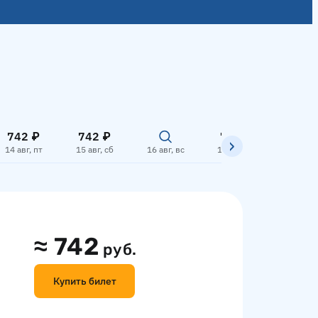
742 ₽
742 ₽
742 ₽
14 авг, пт
15 авг, сб
16 авг, вс
17 авг, пн
18 авг,
≈
742
руб.
Купить билет