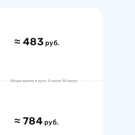
≈
483
руб.
Общее время в пути: 5 часов 30 минут
≈
784
руб.