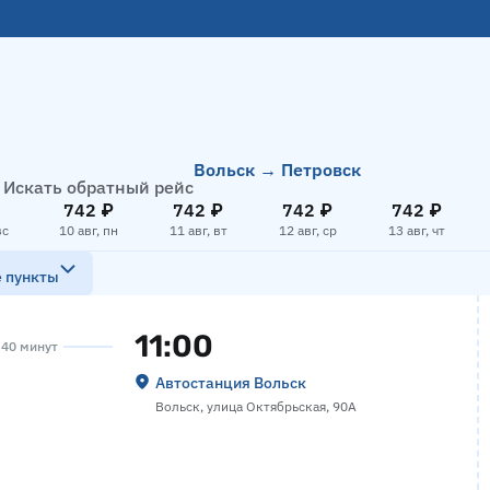
Вольск → Петровск
Искать обратный рейс
742 ₽
742 ₽
742 ₽
742 ₽
вс
10 авг, пн
11 авг, вт
12 авг, ср
13 авг, чт
е пункты
11:00
а 40 минут
Автостанция Вольск
Вольск, улица Октябрьская, 90А