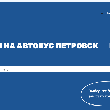
По
 НА АВТОБУС ПЕТРОВСК →
ов-на-Дону
Воронеж