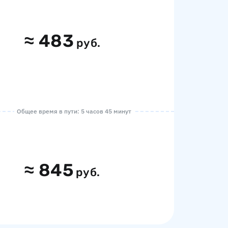
≈
483
руб.
Общее время в пути: 5 часов 45 минут
≈
845
руб.