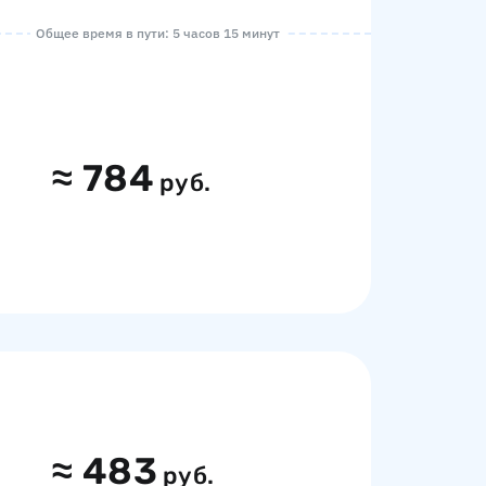
Общее время в пути: 5 часов 15 минут
≈
784
руб.
≈
483
руб.