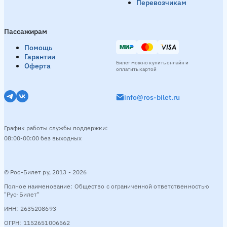
Перевозчикам
Борисоглебск → Яшкуль
4 рейсa в день
Пассажирам
Утро
08:00
День
10:00
Ночь
04:00
23:30
Помощь
Гарантии
Смотреть расписание
Билет можно купить онлайн и
Оферта
оплатить картой
info@ros-bilet.ru
Дербент → Яшкуль
3 рейсa в день
День
11:00
12:00
График работы службы поддержки:
08:00-00:00 без выходных
Смотреть расписание
© Рос-Билет ру, 2013 - 2026
Дивное → Яшкуль
5 рейсов в день
Полное наименование: Общество с ограниченной ответственностью
"Рус-Билет"
Утро
05:40
Вечер
21:50
Ночь
04:50
23:00
ИНН: 2635208693
ОГРН: 1152651006562
Смотреть расписание