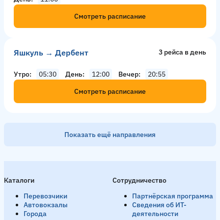
Смотреть расписание
Яшкуль → Дербент
3 рейсa в день
Утро
05:30
День
12:00
Вечер
20:55
Смотреть расписание
Показать ещё направления
Алушта → Яшкуль
1 рейс в день
Каталоги
Сотрудничество
День
12:10
Перевозчики
Партнёрская программа
Смотреть расписание
Автовокзалы
Сведения об ИТ-
Города
деятельности