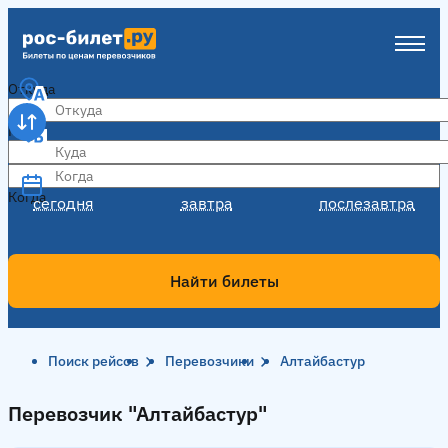
Откуда
Куда
Когда
Когда
сегодня
завтра
послезавтра
Найти билеты
Поиск рейсов
Перевозчики
Алтайбастур
Перевозчик "Алтайбастур"
Перевозчик "Алтайбастур"