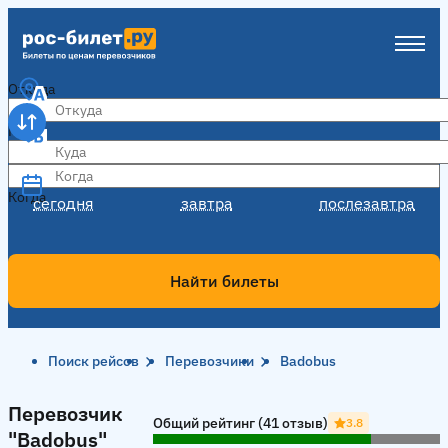
Откуда
Куда
Когда
Когда
сегодня
завтра
послезавтра
Найти билеты
Поиск рейсов
Перевозчики
Badobus
Перевозчик "Badobus"
Перевозчик
Общий рейтинг (41 отзыв)
3.8
"Badobus"