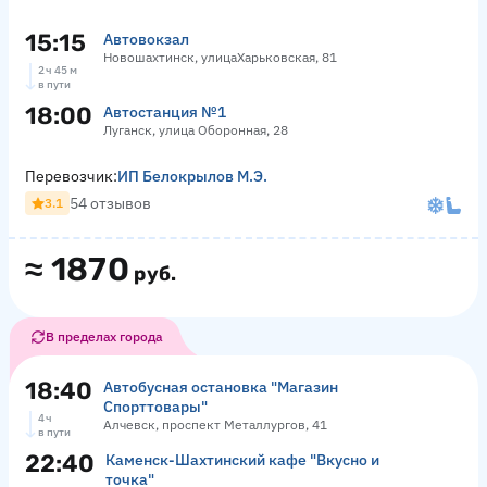
15:15
Автовокзал
Новошахтинск, улицаХарьковская, 81
2 ч 45 м
в пути
18:00
Автостанция №1
Луганск, улица Оборонная, 28
Перевозчик:
ИП Белокрылов М.Э.
54 отзывов
3.1
≈
1870
руб.
В пределах города
18:40
Автобусная остановка "Магазин
Спорттовары"
4 ч
Алчевск, проспект Металлургов, 41
в пути
22:40
Каменск-Шахтинский кафе "Вкусно и
точка"