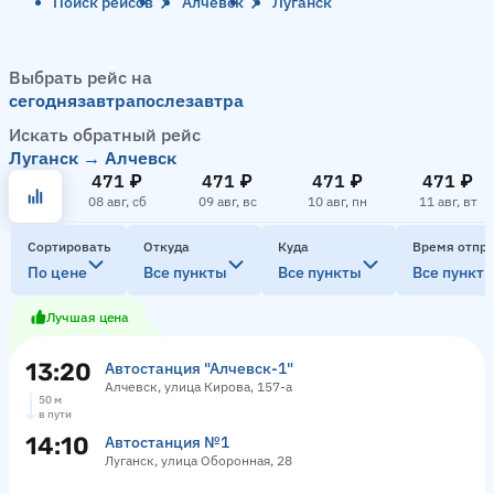
Поиск рейсов
Алчевск
Луганск
Выбрать рейс на
сегодня
завтра
послезавтра
Искать обратный рейс
Луганск → Алчевск
471 ₽
471 ₽
471 ₽
471 ₽
08 авг, сб
09 авг, вс
10 авг, пн
11 авг, вт
Сортировать
Откуда
Куда
Время отпр
По цене
Все пункты
Все пункты
Все пункт
Лучшая цена
13:20
Автостанция "Алчевск-1"
Алчевск, улица Кирова, 157-а
50 м
в пути
14:10
Автостанция №1
Луганск, улица Оборонная, 28