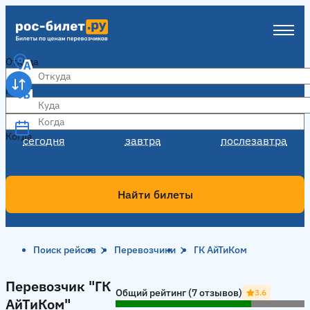
Откуда
Куда
Когда
Когда
сегодня
завтра
послезавтра
Найти билеты
Поиск рейсов
Перевозчики
ГК АйТиКом
Перевозчик "ГК АйТиКом"
Перевозчик "ГК
Общий рейтинг (7 отзывов)
3.6
АйТиКом"