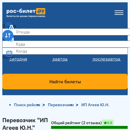
Откуда
Куда
Когда
Когда
сегодня
завтра
послезавтра
Найти билеты
Поиск рейсов
Перевозчики
ИП Агеев Ю.Н.
Перевозчик "ИП Агеев Ю.Н."
Перевозчик "ИП
Общий рейтинг (2 отзыва)
5.0
Агеев Ю.Н."