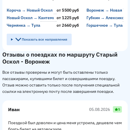
Короча → Новый Оскол
от 5500 руб
Воронеж → Новая Ус
о
Новый Оскол → Кантемировка
от 1225 руб
Губкин → Алексиково
о
Чернянка → Тула
от 2660 руб
Горшечное → Тула
о
Показать все направления
Отзывы о поездках по маршруту Старый
Оскол - Воронеж
Все отзывы проверены и могут быть оставлены только
пассажирами, купившими билет и совершившими поездку.
Отзыв можно оставить только после получения специальной
ссылки на электронную почту после завершения поездки.
Иван
05.08.2026
5
Поездкой был доволен и цена меня устроила, дешевле чем
брать билет на автовокзале.