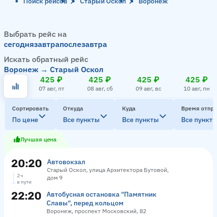
Поиск рейсов
Старый Оскол
Воронеж
Выбрать рейс на
сегодня
завтра
послезавтра
Искать обратный рейс
Воронеж → Старый Оскол
425 ₽
425 ₽
425 ₽
425 ₽
07 авг, пт
08 авг, сб
09 авг, вс
10 авг, пн
Сортировать
Откуда
Куда
Время отпр
По цене
Все пункты
Все пункты
Все пункт
Лучшая цена
20:20
Автовокзал
Старый Оскол, улица Архитектора Бутовой,
2 ч
дом 9
в пути
22:20
Автобусная остановка "Памятник
Славы", перед кольцом
Воронеж, проспект Московский, 82