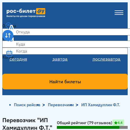
Откуда
Куда
Когда
Когда
сегодня
завтра
послезавтра
Найти билеты
Поиск рейсов
Перевозчики
ИП Хамидуллин Ф.Т.
Перевозчик "ИП Хамидуллин Ф.Т."
Перевозчик "ИП
Общий рейтинг (79 отзывов)
4.4
Хамидуллин Ф.Т."