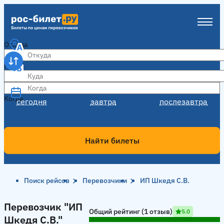
Откуда
Куда
Когда
Когда
сегодня
завтра
послезавтра
Найти билеты
Поиск рейсов
Перевозчики
ИП Шкедя С.В.
Перевозчик "ИП Шкедя С.В."
Перевозчик "ИП
Общий рейтинг (1 отзыв)
5.0
Шкедя С.В."