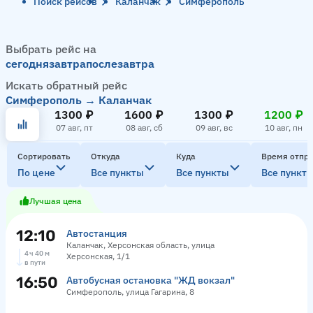
Поиск рейсов
Каланчак
Симферополь
Выбрать рейс на
сегодня
завтра
послезавтра
Искать обратный рейс
Симферополь → Каланчак
1300 ₽
1600 ₽
1300 ₽
1200 ₽
07 авг, пт
08 авг, сб
09 авг, вс
10 авг, пн
Сортировать
Откуда
Куда
Время отпр
По цене
Все пункты
Все пункты
Все пункт
Лучшая цена
12:10
Автостанция
Каланчак, Херсонская область, улица
4 ч 40 м
Херсонская, 1/1
в пути
16:50
Автобусная остановка "ЖД вокзал"
Симферополь, улица Гагарина, 8