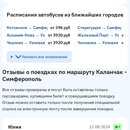
Расписания автобусов из ближайших городов
Котовское → Симферополь
от 396 руб
Стерегущее → Симферопо
от
Аскания-Нова → Узловая
от 3920 руб
Железный Порт → Узлова
от 3
Чкалово → Узловая
от 3920 руб
Чаплинка → Узловая
от 3
Показать все направления
Отзывы о поездках по маршруту Каланчак -
Симферополь
Все отзывы проверены и могут быть оставлены только
пассажирами, купившими билет и совершившими поездку.
Отзыв можно оставить только после получения специальной
ссылки на электронную почту после завершения поездки.
Юлия
13.08.2024
4