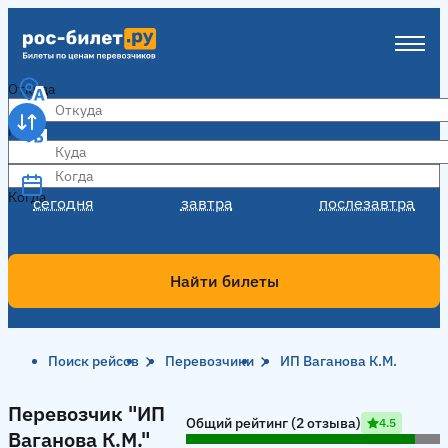
Откуда
Куда
Когда
Когда
сегодня
завтра
послезавтра
Найти билеты
Поиск рейсов
Перевозчики
ИП Ваганова К.М.
Перевозчик "ИП Ваганова К.М."
Перевозчик "ИП
Общий рейтинг (2 отзыва)
4.5
Ваганова К.М."