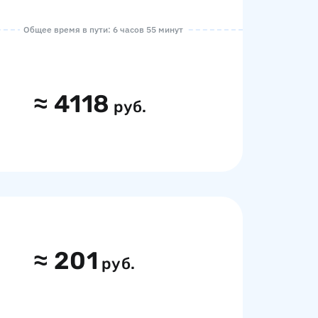
Общее время в пути: 6 часов 55 минут
≈
4118
руб.
≈
201
руб.