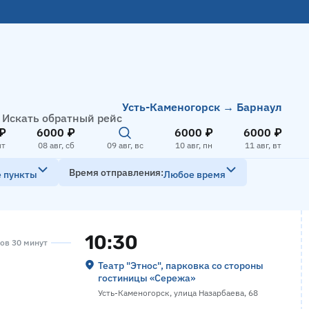
Усть-Каменогорск → Барнаул
Искать обратный рейс
₽
6000 ₽
6000 ₽
6000 ₽
пт
08 авг, сб
09 авг, вс
10 авг, пн
11 авг, вт
Время отправления
е пункты
Любое время
10:30
сов 30 минут
Театр "Этнос", парковка со стороны
гостиницы «Сережа»
Усть-Каменогорск, улица Назарбаева, 68