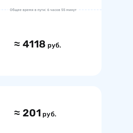
Общее время в пути: 6 часов 55 минут
≈
4118
руб.
≈
201
руб.