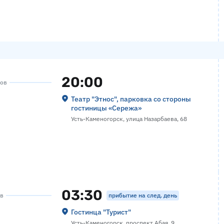
20:00
сов
Театр "Этнос", парковка со стороны
гостиницы «Сережа»
Усть-Каменогорск, улица Назарбаева, 68
03:30
прибытие на след. день
ов
Гостинца "Турист"
Усть-Каменогорск, проспект Абая, 9