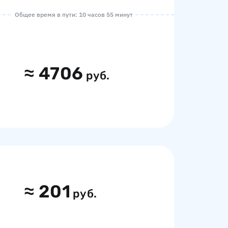
Общее время в пути: 10 часов 55 минут
≈
4706
руб.
≈
201
руб.