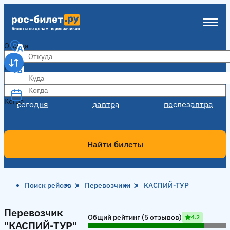
Откуда
Куда
Когда
Когда
сегодня
завтра
послезавтра
Найти билеты
Поиск рейсов
Перевозчики
КАСПИЙ-ТУР
Перевозчик "КАСПИЙ-ТУР"
Перевозчик
Общий рейтинг (5 отзывов)
4.2
"КАСПИЙ-ТУР"