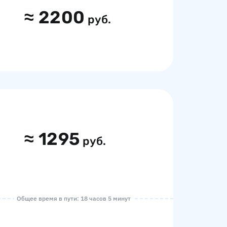
≈
2200
руб.
≈
1295
руб.
Общее время в пути: 18 часов 5 минут