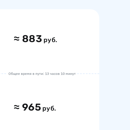
≈
883
руб.
Общее время в пути: 13 часов 10 минут
≈
965
руб.