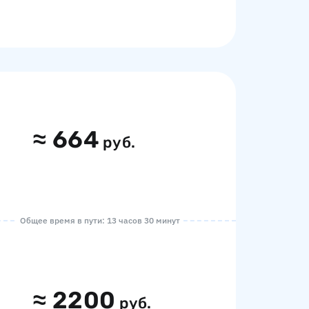
≈
664
руб.
Общее время в пути: 13 часов 30 минут
≈
2200
руб.