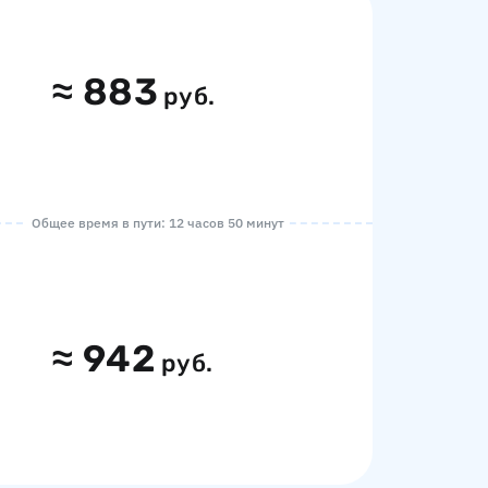
≈
883
руб.
Общее время в пути: 12 часов 50 минут
≈
942
руб.