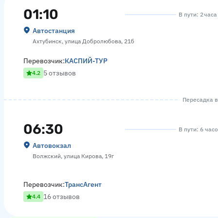
01:10
В пути: 2 час
Автостанция
Ахтубинск, улица Добролюбова, 21б
Перевозчик:
КАСПИЙ-ТУР
5 отзывов
4.2
Пересадка в
06:30
В пути: 6 час
Автовокзал
Волжский, улица Кирова, 19г
Перевозчик:
ТрансАгент
16 отзывов
4.4