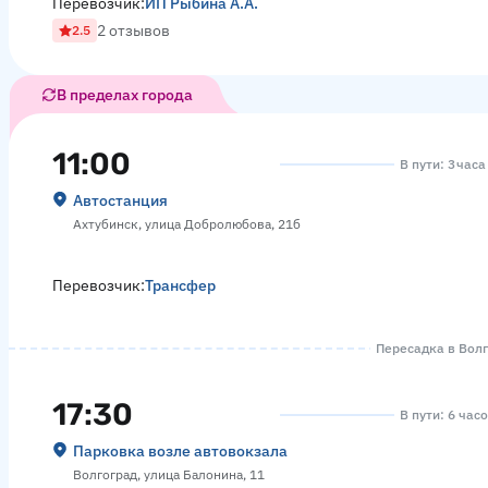
Перевозчик:
ИП Рыбина А.А.
2 отзывов
2.5
В пределах города
11:00
В пути: 3 часа
Автостанция
Ахтубинск, улица Добролюбова, 21б
Перевозчик:
Трансфер
Пересадка в Волго
17:30
В пути: 6 час
Парковка возле автовокзала
Волгоград, улица Балонина, 11