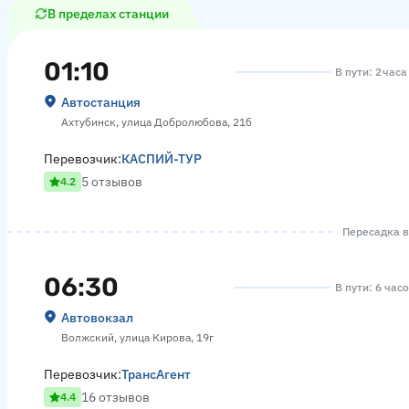
В пределах станции
01:10
В пути: 2 час
Автостанция
Ахтубинск, улица Добролюбова, 21б
Перевозчик:
КАСПИЙ-ТУР
5 отзывов
4.2
Пересадка в
06:30
В пути: 6 час
Автовокзал
Волжский, улица Кирова, 19г
Перевозчик:
ТрансАгент
16 отзывов
4.4