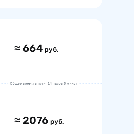
≈
664
руб.
Общее время в пути: 14 часов 5 минут
≈
2076
руб.