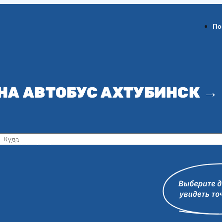
По
НА АВТОБУС АХТУБИНСК →
ов-на-Дону
Воронеж