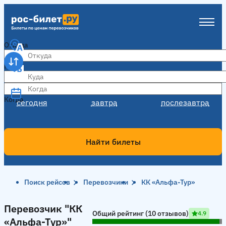
Откуда
Куда
Когда
Когда
сегодня
завтра
послезавтра
Найти билеты
Поиск рейсов
Перевозчики
КК «Альфа-Тур»
Перевозчик "КК «Альфа-Тур»"
Перевозчик "КК
Общий рейтинг (10 отзывов)
4.9
«Альфа-Тур»"