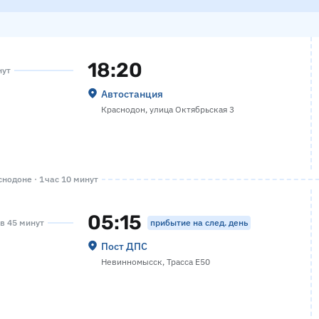
18:20
нут
Автостанция
Краснодон, улица Октябрьская 3
нодоне · 1 час 10 минут
05:15
прибытие на след. день
ов 45 минут
Пост ДПС
Невинномысск, Трасса Е50