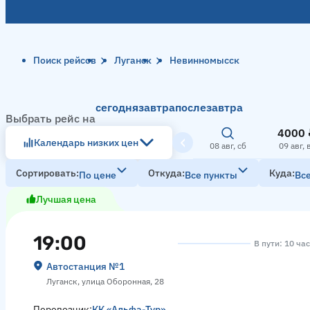
Поиск рейсов
Луганск
Невинномысск
сегодня
завтра
послезавтра
Выбрать рейс на
4000 
Календарь низких цен
08 авг, сб
09 авг, 
Сортировать
Откуда
Куда
По цене
Все пункты
Вс
Лучшая цена
19:00
В пути: 10 ча
Автостанция №1
Луганск, улица Оборонная, 28
Перевозчик:
КК «Альфа-Тур»