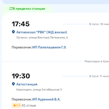
В пределах станции
17:45
В пути: 35 ми
Автовокзал "РВК" (ЖД вокзал)
Луганск, улица Виктора Пятеркина, 6
Перевозчик:
ИП Папелашвили Г.Э.
Пересадка в Крас
19:30
В пути: 9 час
Автостанция
Краснодон, улица Октябрьская 3
Перевозчик:
ИП Куренной В.А.
41 отзыв
3.9