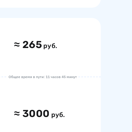
≈
265
руб.
Общее время в пути: 11 часов 45 минут
≈
3000
руб.