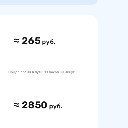
≈
265
руб.
Общее время в пути: 11 часов 30 минут
≈
2850
руб.