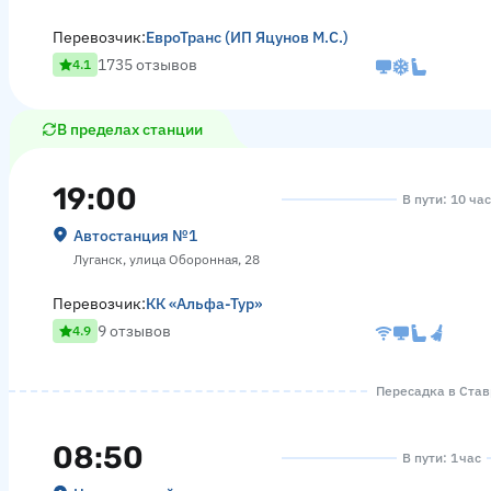
Перевозчик:
ЕвроТранс (ИП Яцунов М.С.)
1735 отзывов
4.1
В пределах станции
19:00
В пути: 10 ча
Автостанция №1
Луганск, улица Оборонная, 28
Перевозчик:
КК «Альфа-Тур»
9 отзывов
4.9
Пересадка в Ставр
08:50
В пути: 1 час