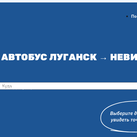
По
 АВТОБУС ЛУГАНСК → НЕ
ов-на-Дону
Воронеж