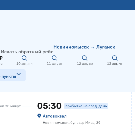
Невинномысск → Луганск
Искать обратный рейс
₽
вс
10 авг, пн
11 авг, вт
12 авг, ср
13 авг, чт
е пункты
05:30
прибытие на след. день
сов 30 минут
Автовокзал
Невинномысск, бульвар Мира, 39