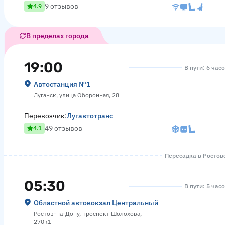
9 отзывов
4.9
В пределах города
19:00
В пути: 6 час
Автостанция №1
Луганск, улица Оборонная, 28
Перевозчик:
Лугавтотранс
49 отзывов
4.1
Пересадка в Ростове
05:30
В пути: 5 час
Областной автовокзал Центральный
Ростов-на-Дону, проспект Шолохова,
270к1