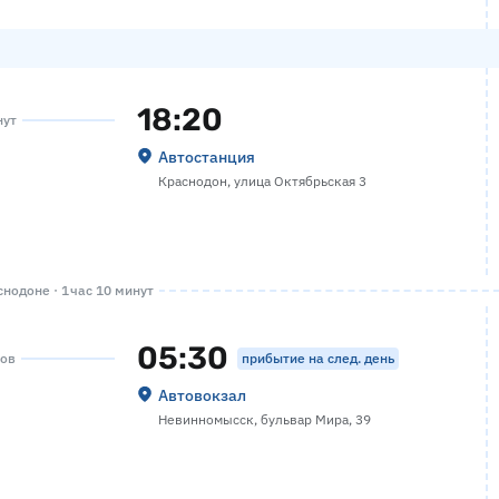
18:20
нут
Автостанция
Краснодон, улица Октябрьская 3
нодоне · 1 час 10 минут
05:30
прибытие на след. день
сов
Автовокзал
Невинномысск, бульвар Мира, 39