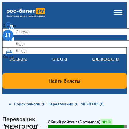
Откуда
Куда
Когда
Когда
сегодня
завтра
послезавтра
Найти билеты
Поиск рейсов
Перевозчики
МЕЖГОРОД
Перевозчик "МЕЖГОРОД"
Перевозчик
Общий рейтинг (5 отзывов)
4.8
"МЕЖГОРОД"