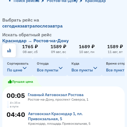
Поиск рейсов
Ростов-на-Дону
Краснодар
Выбрать рейс на
сегодня
завтра
послезавтра
Искать обратный рейс
Краснодар → Ростов-на-Дону
1765 ₽
1589 ₽
1689 ₽
1589 ₽
08 авг, сб
09 авг, вс
10 авг, пн
11 авг, вт
Сортировать
Откуда
Куда
Время отпр
По цене
Все пункты
Все пункты
Все пункт
Лучшая цена
00:05
Главный Автовокзал Ростова
Ростов-на-Дону, проспект Сиверса, 1
4 ч 35 м
в пути
04:40
Автовокзал Краснодар 1, пл.
Привокзальная, 5
Краснодар, площадь Привокзальная, 5