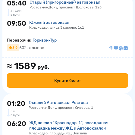
05:40
Старый (пригородный) автовокзал
Ростов-на-Дону, проспект Шолохова, 126
4 ч 10 м
в пути
09:50
Южный автовокзал
Краснодар, улица Захарова, 1к1
Перевозчик:
Горизон-Тур
602 отзывов
3.9
≈
1589
руб.
Купить билет
01:20
Главный Автовокзал Ростова
Ростов-на-Дону, проспект Сиверса, 1
5 ч
в пути
06:20
ЖД вокзал "Краснодар-1", посадочная
площадка между ЖД и Автовокзалом
Краснодар, площадь ЖД Вокзала