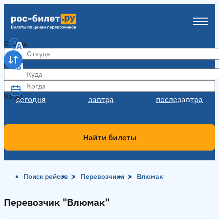
Откуда
Куда
Когда
Когда
сегодня
завтра
послезавтра
Найти билеты
Поиск рейсов
Перевозчики
Влюмак
Перевозчик "Влюмак"
Перевозчик "Влюмак"