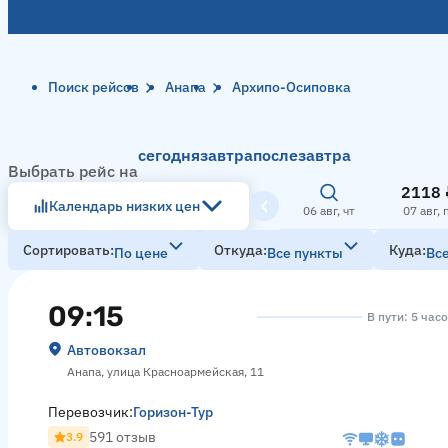
Поиск рейсов
Анапа
Архипо-Осиповка
сегодня
завтра
послезавтра
Выбрать рейс на
2118 
Календарь низких цен
06 авг, чт
07 авг, 
Сортировать
Откуда
Куда
По цене
Все пункты
Вс
09:15
В пути: 5 час
Автовокзал
Анапа, улица Красноармейская, 11
Перевозчик:
Горизон-Тур
591 отзыв
3.9