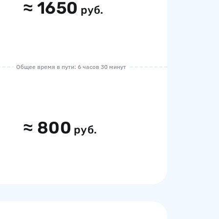
≈
1650
руб.
Общее время в пути: 6 часов 30 минут
≈
800
руб.