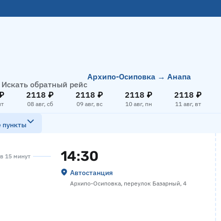
Архипо-Осиповка → Анапа
Искать обратный рейс
₽
2118 ₽
2118 ₽
2118 ₽
2118 ₽
пт
08 авг, сб
09 авг, вс
10 авг, пн
11 авг, вт
е пункты
14:30
ов 15 минут
Автостанция
Архипо-Осиповка, переулок Базарный, 4