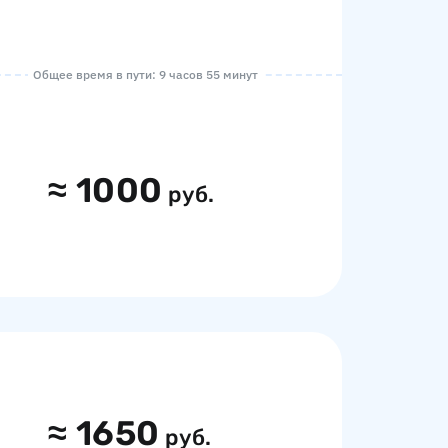
Общее время в пути: 9 часов 55 минут
≈
1000
руб.
≈
1650
руб.