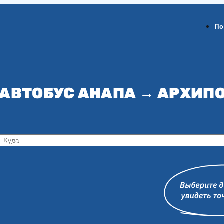
По
 АВТОБУС АНАПА → АРХИП
ов-на-Дону
Воронеж