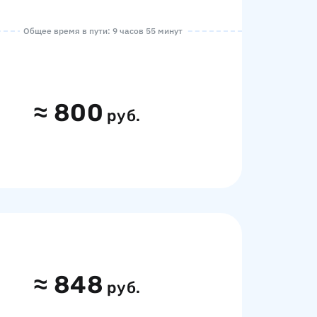
Общее время в пути: 9 часов 55 минут
≈
800
руб.
≈
848
руб.