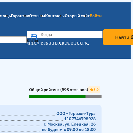
мощь
Гарантии
Отзывы
Контакты
Старый сайт
Войти
Когда
Найти 
Когда
сегодня
завтра
послезавтра
Общий рейтинг (598 отзывов)
3.9
ООО «Горизон-Тур»
1107746798928
г. Москва, ул. Елецкая, 26
по будням с 09:00 до 18:00