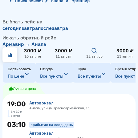
Поиск рейсов
Анапа
Армавир
Выбрать рейс на
сегодня
завтра
послезавтра
Искать обратный рейс
Армавир → Анапа
3000 ₽
3000 ₽
3000 ₽
10 авг, пн
11 авг, вт
12 авг, ср
13 авг, чт
Сортировать
Откуда
Куда
Время отпр
По цене
Все пункты
Все пункты
Все пункт
Лучшая цена
19:00
Автовокзал
Анапа, улица Красноармейская, 11
8 ч 10 м
в пути
03:10
прибытие на след. день
Автовокзал