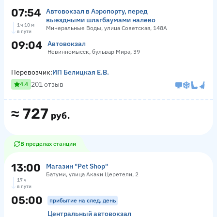
07:54
Автовокзал в Аэропорту, перед
выездными шлагбаумами налево
1 ч 10 м
Минеральные Воды, улица Советская, 148А
в пути
09:04
Автовокзал
Невинномысск, бульвар Мира, 39
Перевозчик:
ИП Белицкая Е.В.
201 отзыв
4.4
≈
727
руб.
В пределах станции
13:00
Магазин "Pet Shop"
Батуми, улица Акаки Церетели, 2
17 ч
в пути
05:00
прибытие на след. день
Центральный автовокзал