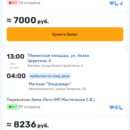
16 отзывов
2.9
≈
7000
руб.
Купить билет
13:00
Тбилисская площадь, ул. Акаки
Церетели, 4
16 ч
Батуми, улица Акаки Церетели, 4
в пути
04:00
прибытие на след. день
Магазин "Эльдорадо"
Невинномысск, улица Гагарина, 1б
Перевозчик:
Зима-Лето (ИП Мастепанов С.В.)
87 отзывов
4.7
≈
8236
руб.