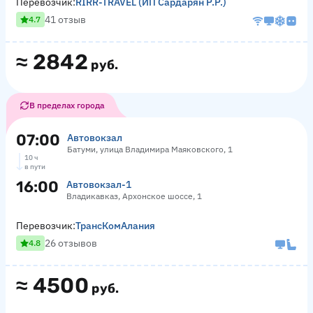
Перевозчик:
RIRR-TRAVEL (ИП Сардарян Р.Р.)
41 отзыв
4.7
≈
2842
руб.
В пределах города
07:00
Автовокзал
Батуми, улица Владимира Маяковского, 1
10 ч
в пути
16:00
Автовокзал-1
Владикавказ, Архонское шоссе, 1
Перевозчик:
ТрансКомАлания
26 отзывов
4.8
≈
4500
руб.