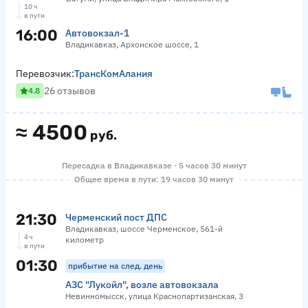
10 ч
в пути
16:00
Автовокзал-1
Владикавказ, Архонское шоссе, 1
Перевозчик:
ТрансКомАлания
26 отзывов
4.8
≈
4500
руб.
Пересадка в Владикавказе · 5 часов 30 минут
Общее время в пути: 19 часов 30 минут
21:30
Черменский пост ДПС
Владикавказ, шоссе Черменское, 561-й
4 ч
километр
в пути
01:30
прибытие на след. день
АЗС "Лукойл", возле автовокзала
Невинномысск, улица Краснопартизанская, 3