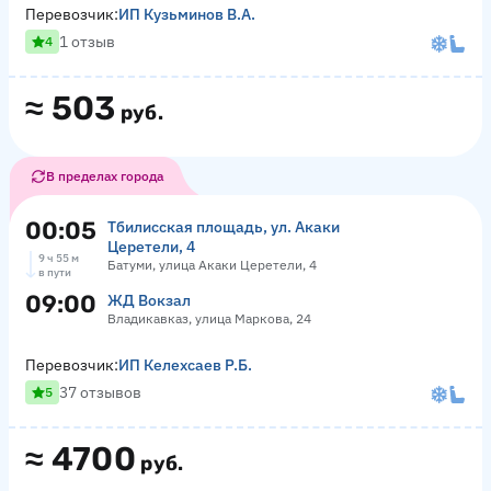
Перевозчик:
ИП Кузьминов В.А.
1 отзыв
4
≈
503
руб.
В пределах города
00:05
Тбилисская площадь, ул. Акаки
Церетели, 4
9 ч 55 м
Батуми, улица Акаки Церетели, 4
в пути
09:00
ЖД Вокзал
Владикавказ, улица Маркова, 24
Перевозчик:
ИП Келехсаев Р.Б.
37 отзывов
5
≈
4700
руб.