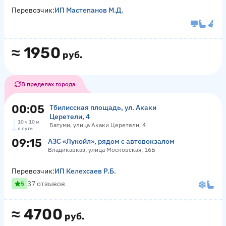
Перевозчик:
ИП Мастепанов М.Д.
≈
1950
руб.
В пределах города
00:05
Тбилисская площадь, ул. Акаки
Церетели, 4
10 ч 10 м
Батуми, улица Акаки Церетели, 4
в пути
09:15
АЗС «Лукойл», рядом с автовокзалом
Владикавказ, улица Московская, 16Б
Перевозчик:
ИП Келехсаев Р.Б.
37 отзывов
5
≈
4700
руб.