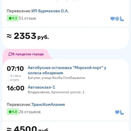
Перевозчик:
ИП Бурмакова О.А.
51 отзыв
4.3
≈
2353
руб.
В пределах города
07:10
Автобусная остановка "Морской порт" у
колеса обозрения
9 ч 50 м
Батуми, улица Якоба Гогебашвили
в пути
16:00
Автовокзал-1
Владикавказ, Архонское шоссе, 1
Перевозчик:
ТрансКомАлания
26 отзывов
4.8
≈
4500
руб.