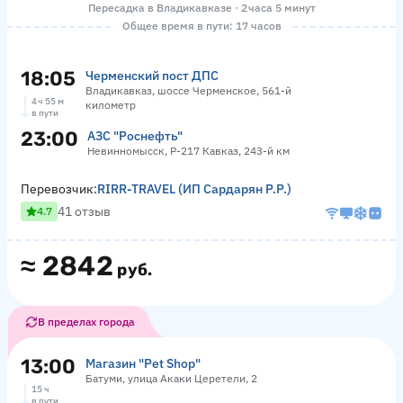
Пересадка в Владикавказе · 2 часа 5 минут
Общее время в пути: 17 часов
18:05
Черменский пост ДПС
Владикавказ, шоссе Черменское, 561-й
4 ч 55 м
километр
в пути
23:00
АЗС "Роснефть"
Невинномысск, Р-217 Кавказ, 243-й км
Перевозчик:
RIRR-TRAVEL (ИП Сардарян Р.Р.)
41 отзыв
4.7
≈
2842
руб.
В пределах города
13:00
Магазин "Pet Shop"
Батуми, улица Акаки Церетели, 2
15 ч
в пути