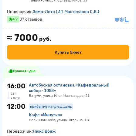
Невинномысск, бульвар Мира, 39
Перевозчик:
Зима-Лето (ИП Мастепанов С.В.)
87 отзывов
4.7
≈
7000
руб.
Купить билет
Лучшая цена
16:00
Автобусная остановка «Кафедральный
собор · 1088»
21 ч
Батуми, улица Ильи Чавчавадзе, 21
в пути
12:00
прибытие на след. день
Кафе «Минутка»
Невинномысск, улица Гагарина, 1В
Перевозчик:
Люкс Вояж