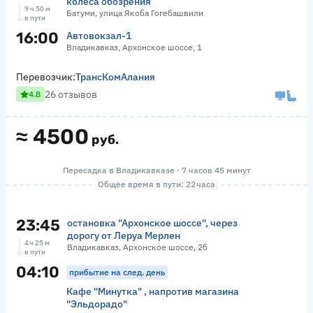
колеса обозрения
9 ч 50 м
Батуми, улица Якоба Гогебашвили
в пути
16:00
Автовокзал-1
Владикавказ, Архонское шоссе, 1
Перевозчик:
ТрансКомАлания
26 отзывов
4.8
≈
4500
руб.
Пересадка в Владикавказе · 7 часов 45 минут
Общее время в пути: 22 часа
23:45
остановка "Архонское шоссе", через
дорогу от Леруа Мерлен
4 ч 25 м
Владикавказ, Архонское шоссе, 2б
в пути
04:10
прибытие на след. день
Кафе "Минутка" , напротив магазина
"Эльдорадо"