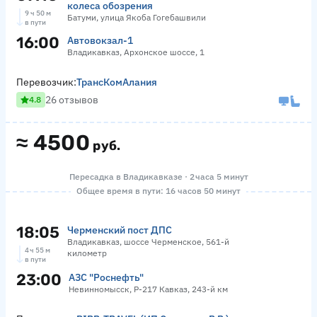
колеса обозрения
9 ч 50 м
Батуми, улица Якоба Гогебашвили
в пути
16:00
Автовокзал-1
Владикавказ, Архонское шоссе, 1
Перевозчик:
ТрансКомАлания
26 отзывов
4.8
≈
4500
руб.
Пересадка в Владикавказе · 2 часа 5 минут
Общее время в пути: 16 часов 50 минут
18:05
Черменский пост ДПС
Владикавказ, шоссе Черменское, 561-й
4 ч 55 м
километр
в пути
23:00
АЗС "Роснефть"
Невинномысск, Р-217 Кавказ, 243-й км