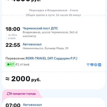
Пересадка в Владикавказе · 2 часа
Общее время в пути: 16 часов 45 минут
18:00
Черменский пост ДПС
Владикавказ, шоссе Черменское, 561-й
4 ч 55 м
километр
в пути
22:55
Автовокзал
Невинномысск, бульвар Мира, 39
Перевозчик:
RIRR-TRAVEL (ИП Сардарян Р.Р.)
41 отзыв
4.7
≈
2000
руб.
В пределах города
07:00
Автовокзал