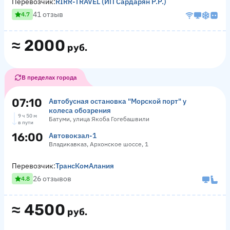
Перевозчик:
RIRR-TRAVEL (ИП Сардарян Р.Р.)
41 отзыв
4.7
≈
2000
руб.
В пределах города
07:10
Автобусная остановка "Морской порт" у
колеса обозрения
9 ч 50 м
Батуми, улица Якоба Гогебашвили
в пути
16:00
Автовокзал-1
Владикавказ, Архонское шоссе, 1
Перевозчик:
ТрансКомАлания
26 отзывов
4.8
≈
4500
руб.