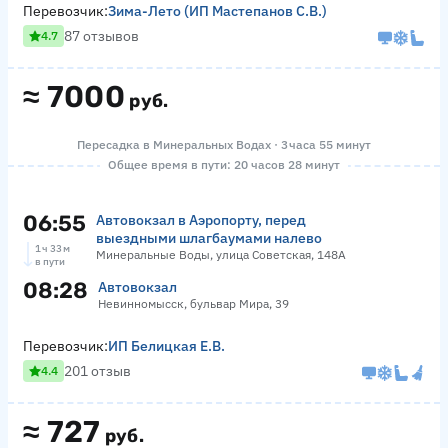
Перевозчик:
Зима-Лето (ИП Мастепанов С.В.)
87 отзывов
4.7
≈
7000
руб.
Пересадка в Минеральных Водах · 3 часа 55 минут
Общее время в пути: 20 часов 28 минут
06:55
Автовокзал в Аэропорту, перед
выездными шлагбаумами налево
1 ч 33 м
Минеральные Воды, улица Советская, 148А
в пути
08:28
Автовокзал
Невинномысск, бульвар Мира, 39
Перевозчик:
ИП Белицкая Е.В.
201 отзыв
4.4
≈
727
руб.