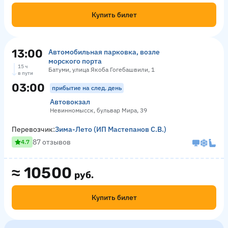
Купить билет
13:00
Автомобильная парковка, возле
морского порта
15 ч
Батуми, улица Якоба Гогебашвили, 1
в пути
03:00
прибытие на след. день
Автовокзал
Невинномысск, бульвар Мира, 39
Перевозчик:
Зима-Лето (ИП Мастепанов С.В.)
87 отзывов
4.7
≈
10500
руб.
Купить билет