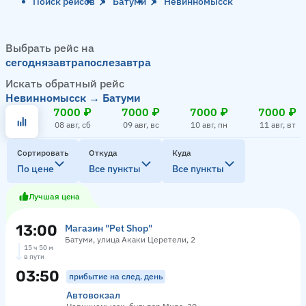
Поиск рейсов
Батуми
Невинномысск
Выбрать рейс на
сегодня
завтра
послезавтра
Искать обратный рейс
Невинномысск → Батуми
7000 ₽
7000 ₽
7000 ₽
7000 ₽
08 авг, сб
09 авг, вс
10 авг, пн
11 авг, вт
Сортировать
Откуда
Куда
По цене
Все пункты
Все пункты
Лучшая цена
13:00
Магазин "Pet Shop"
Батуми, улица Акаки Церетели, 2
15 ч 50 м
в пути
03:50
прибытие на след. день
Автовокзал