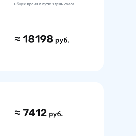
Общее время в пути: 1 день 2 часа
≈
18198
руб.
≈
7412
руб.