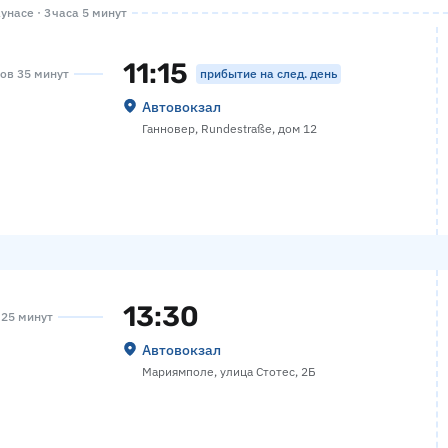
унасе · 3 часа 5 минут
11:15
прибытие на след. день
сов 35 минут
Автовокзал
Ганновер, Rundestraße, дом 12
13:30
а 25 минут
Автовокзал
Мариямполе, улица Стотес, 2Б