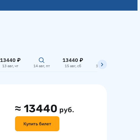
13440 ₽
13440 ₽
13 авг, чт
14 авг, пт
15 авг, сб
16 авг, вс
17 авг,
≈
13440
руб.
Купить билет