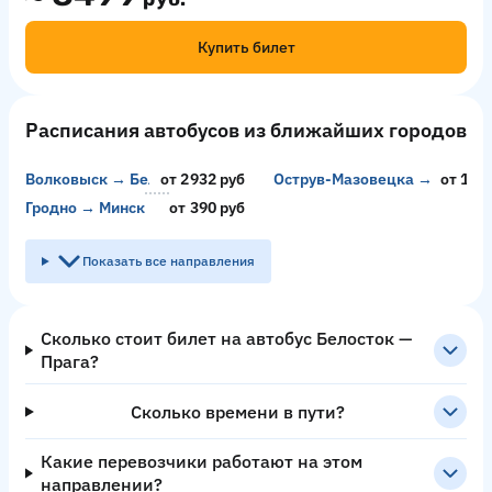
Купить билет
Расписания автобусов из ближайших городов
Волковыск → Белосток
от 2932 руб
Острув-Мазовецка → Эссен
от 112
Гродно → Минск
от 390 руб
Показать все направления
Сколько стоит билет на автобус Белосток —
Прага?
Сколько времени в пути?
Какие перевозчики работают на этом
направлении?