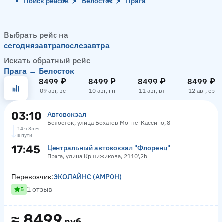
Поиск рейсов
Белосток
Прага
Выбрать рейс на
сегодня
завтра
послезавтра
Искать обратный рейс
Прага → Белосток
8499 ₽
8499 ₽
8499 ₽
8499 ₽
09 авг, вс
10 авг, пн
11 авг, вт
12 авг, ср
03:10
Автовокзал
Белосток, улица Бохатев Монте-Кассино, 8
14 ч 35 м
в пути
17:45
Центральный автовокзал "Флоренц"
Прага, улица Кршижикова, 2110\2b
Перевозчик:
ЭКОЛАЙНС (АМРОН)
1 отзыв
5
≈
8499
руб.