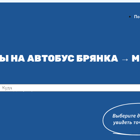
По
Ы НА АВТОБУС БРЯНКА → 
ов-на-Дону
Воронеж