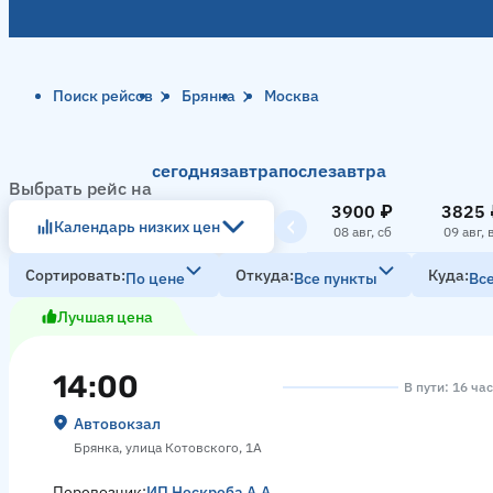
Поиск рейсов
Брянка
Москва
сегодня
завтра
послезавтра
Выбрать рейс на
3900 ₽
3825 
Календарь низких цен
08 авг, сб
09 авг, 
Сортировать
Откуда
Куда
По цене
Все пункты
Вс
Лучшая цена
14:00
В пути: 16 ча
Автовокзал
Брянка, улица Котовского, 1А
Перевозчик:
ИП Нескреба А.А.