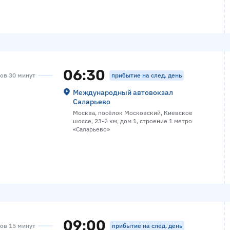
06:30
прибытие на след. день
сов 30 минут
Международный автовокзал
Саларьево
Москва, посёлок Московский, Киевское
шоссе, 23-й км, дом 1, строение 1 метро
«Саларьево»
09:00
прибытие на след. день
сов 15 минут