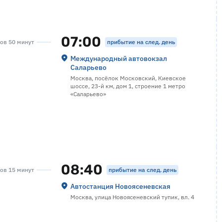
07:00
прибытие на след. день
сов 50 минут
Международный автовокзал
Саларьево
Москва, посёлок Московский, Киевское
шоссе, 23-й км, дом 1, строение 1 метро
«Саларьево»
08:40
прибытие на след. день
сов 15 минут
Автостанция Новоясеневская
Москва, улица Новоясеневский тупик, вл. 4