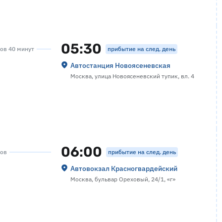
05:30
прибытие на след. день
сов 40 минут
Автостанция Новоясеневская
Москва, улица Новоясеневский тупик, вл. 4
06:00
прибытие на след. день
сов
Автовокзал Красногвардейский
Москва, бульвар Ореховый, 24/1, «г»