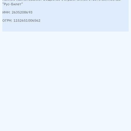
"Рус-Билет"
ИНН: 2635208693
ОГРН: 1152651006562