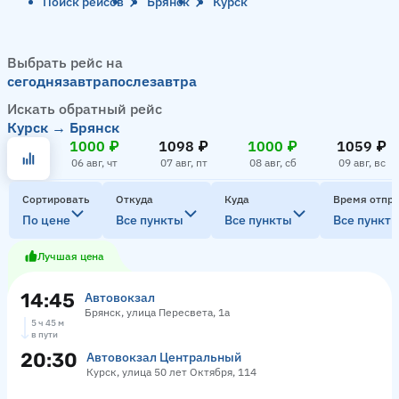
Поиск рейсов
Брянск
Курск
Выбрать рейс на
сегодня
завтра
послезавтра
Искать обратный рейс
Курск → Брянск
1000 ₽
1098 ₽
1000 ₽
1059 ₽
06 авг, чт
07 авг, пт
08 авг, сб
09 авг, вс
Сортировать
Откуда
Куда
Время отпр
По цене
Все пункты
Все пункты
Все пункт
Лучшая цена
14:45
Автовокзал
Брянск, улица Пересвета, 1а
5 ч 45 м
в пути
20:30
Автовокзал Центральный
Курск, улица 50 лет Октября, 114