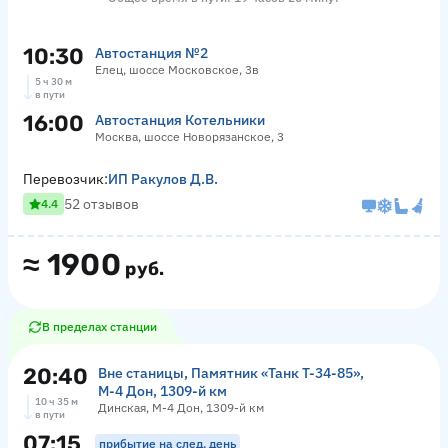
10:30
Автостанция №2
Елец, шоссе Московское, 3в
5 ч 30 м
в пути
16:00
Автостанция Котельники
Москва, шоссе Новорязанское, 3
Перевозчик:
ИП Ракулов Д.В.
52 отзывов
4.4
≈
1900
руб.
В пределах станции
20:40
Вне станицы, Памятник «‎Танк Т-34-85»,
М-4 Дон, 1309-й км
10 ч 35 м
Динская, М-4 Дон, 1309-й км
в пути
07:15
прибытие на след. день