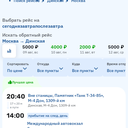
Поиск рейсов
Динская
Москва
Выбрать рейс на
сегодня
завтра
послезавтра
Искать обратный рейс
Москва → Динская
5000 ₽
4000 ₽
2000 ₽
5000 ₽
09 авг, вс
10 авг, пн
11 авг, вт
12 авг, ср
Сортировать
Откуда
Куда
Время отпр
По цене
Все пункты
Все пункты
Все пункт
Лучшая цена
20:40
Вне станицы, Памятник «‎Танк Т-34-85»,
М-4 Дон, 1309-й км
17 ч 20 м
Динская, М-4 Дон, 1309-й км
в пути
14:00
прибытие на след. день
Международный автовокзал