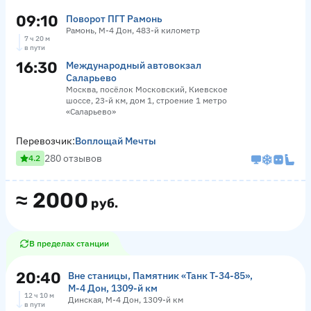
09:10
Поворот ПГТ Рамонь
Рамонь, М-4 Дон, 483-й километр
7 ч 20 м
в пути
16:30
Международный автовокзал
Саларьево
Москва, посёлок Московский, Киевское
шоссе, 23-й км, дом 1, строение 1 метро
«Саларьево»
Перевозчик:
Воплощай Мечты
280 отзывов
4.2
≈
2000
руб.
В пределах станции
20:40
Вне станицы, Памятник «‎Танк Т-34-85»,
М-4 Дон, 1309-й км
12 ч 10 м
Динская, М-4 Дон, 1309-й км
в пути