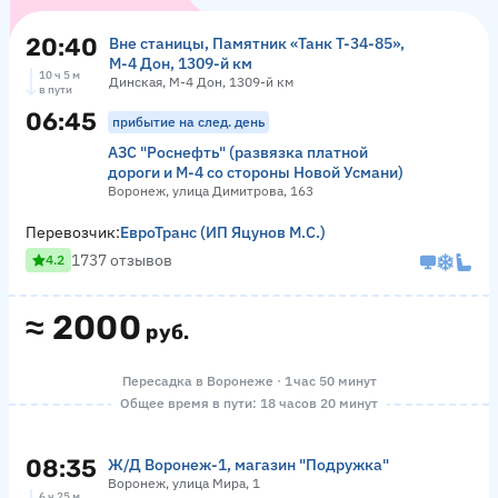
20:40
Вне станицы, Памятник «‎Танк Т-34-85»,
М-4 Дон, 1309-й км
10 ч 5 м
Динская, М-4 Дон, 1309-й км
в пути
06:45
прибытие на след. день
АЗС "Роснефть" (развязка платной
дороги и М-4 со стороны Новой Усмани)
Воронеж, улица Димитрова, 163
Перевозчик:
ЕвроТранс (ИП Яцунов М.С.)
1737 отзывов
4.2
≈
2000
руб.
Пересадка в Воронеже · 1 час 50 минут
Общее время в пути: 18 часов 20 минут
08:35
Ж/Д Воронеж-1, магазин "Подружка"
Воронеж, улица Мира, 1
6 ч 25 м