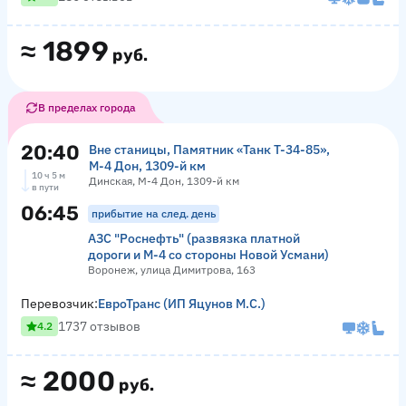
≈
1899
руб.
В пределах города
20:40
Вне станицы, Памятник «‎Танк Т-34-85»,
М-4 Дон, 1309-й км
10 ч 5 м
Динская, М-4 Дон, 1309-й км
в пути
06:45
прибытие на след. день
АЗС "Роснефть" (развязка платной
дороги и М-4 со стороны Новой Усмани)
Воронеж, улица Димитрова, 163
Перевозчик:
ЕвроТранс (ИП Яцунов М.С.)
1737 отзывов
4.2
≈
2000
руб.