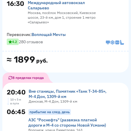
16:30
Международный автовокзал
Саларьево
Москва, посёлок Московский, Киевское
шоссе, 23-й км, дом 1, строение 1 метро
«Саларьево»
Перевозчик:
Воплощай Мечты
280 отзывов
4.2
≈
1899
руб.
В пределах города
20:40
Вне станицы, Памятник «‎Танк Т-34-85»,
М-4 Дон, 1309-й км
10 ч 5 м
Динская, М-4 Дон, 1309-й км
в пути
06:45
прибытие на след. день
АЗС "Роснефть" (развязка платной
дороги и М-4 со стороны Новой Усмани)
Воронеж, улица Димитрова, 163