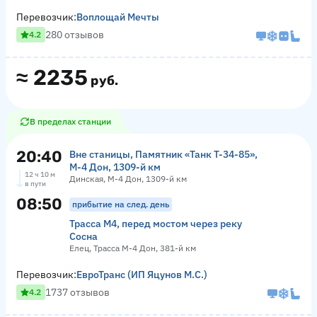
Перевозчик:
Воплощай Мечты
280 отзывов
4.2
≈
2235
руб.
В пределах станции
20:40
Вне станицы, Памятник «‎Танк Т-34-85»,
М-4 Дон, 1309-й км
12 ч 10 м
Динская, М-4 Дон, 1309-й км
в пути
08:50
прибытие на след. день
Трасса М4, перед мостом через реку
Сосна
Елец, Трасса М-4 Дон, 381-й км
Перевозчик:
ЕвроТранс (ИП Яцунов М.С.)
1737 отзывов
4.2