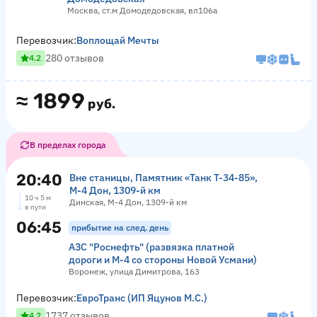
Москва, ст.м Домодедовская, вл106а
Перевозчик:
Воплощай Мечты
280 отзывов
4.2
≈
1899
руб.
В пределах города
20:40
Вне станицы, Памятник «‎Танк Т-34-85»,
М-4 Дон, 1309-й км
10 ч 5 м
Динская, М-4 Дон, 1309-й км
в пути
06:45
прибытие на след. день
АЗС "Роснефть" (развязка платной
дороги и М-4 со стороны Новой Усмани)
Воронеж, улица Димитрова, 163
Перевозчик:
ЕвроТранс (ИП Яцунов М.С.)
1737 отзывов
4.2