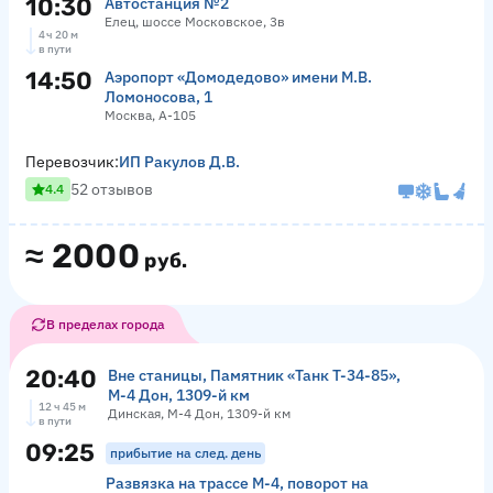
10:30
Автостанция №2
Елец, шоссе Московское, 3в
4 ч 20 м
в пути
14:50
Аэропорт «Домодедово» имени М.В.
Ломоносова, 1
Москва, А-105
Перевозчик:
ИП Ракулов Д.В.
52 отзывов
4.4
≈
2000
руб.
В пределах города
20:40
Вне станицы, Памятник «‎Танк Т-34-85»,
М-4 Дон, 1309-й км
12 ч 45 м
Динская, М-4 Дон, 1309-й км
в пути
09:25
прибытие на след. день
Развязка на трассе М-4, поворот на