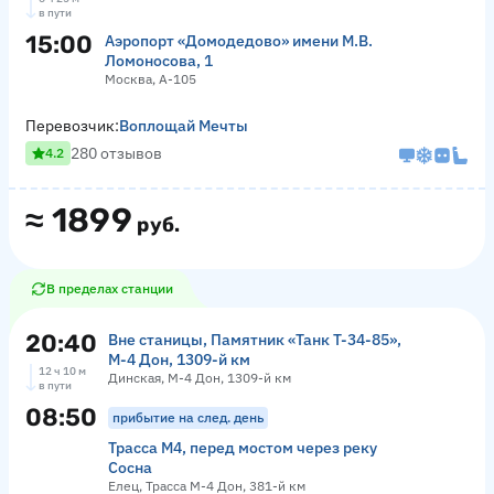
в пути
15:00
Аэропорт «Домодедово» имени М.В.
Ломоносова, 1
Москва, А-105
Перевозчик:
Воплощай Мечты
280 отзывов
4.2
≈
1899
руб.
В пределах станции
20:40
Вне станицы, Памятник «‎Танк Т-34-85»,
М-4 Дон, 1309-й км
12 ч 10 м
Динская, М-4 Дон, 1309-й км
в пути
08:50
прибытие на след. день
Трасса М4, перед мостом через реку
Сосна
Елец, Трасса М-4 Дон, 381-й км