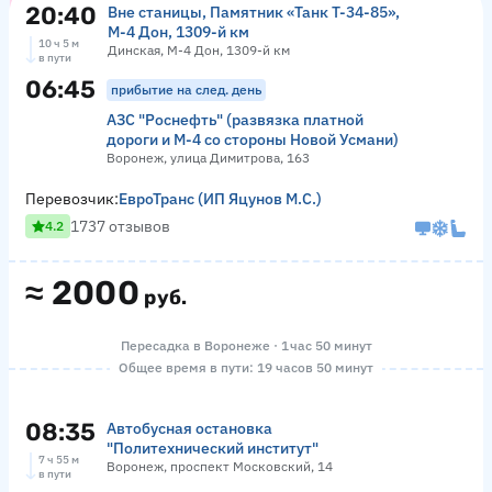
20:40
Вне станицы, Памятник «‎Танк Т-34-85»,
М-4 Дон, 1309-й км
10 ч 5 м
Динская, М-4 Дон, 1309-й км
в пути
06:45
прибытие на след. день
АЗС "Роснефть" (развязка платной
дороги и М-4 со стороны Новой Усмани)
Воронеж, улица Димитрова, 163
Перевозчик:
ЕвроТранс (ИП Яцунов М.С.)
1737 отзывов
4.2
≈
2000
руб.
Пересадка в Воронеже · 1 час 50 минут
Общее время в пути: 19 часов 50 минут
08:35
Автобусная остановка
"Политехнический институт"
7 ч 55 м
Воронеж, проспект Московский, 14
в пути