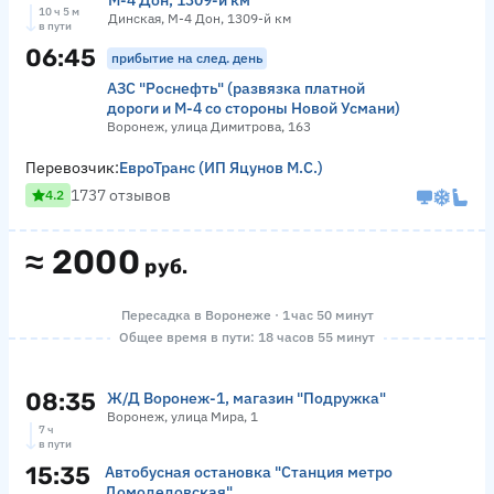
М-4 Дон, 1309-й км
10 ч 5 м
Динская, М-4 Дон, 1309-й км
в пути
06:45
прибытие на след. день
АЗС "Роснефть" (развязка платной
дороги и М-4 со стороны Новой Усмани)
Воронеж, улица Димитрова, 163
Перевозчик:
ЕвроТранс (ИП Яцунов М.С.)
1737 отзывов
4.2
≈
2000
руб.
Пересадка в Воронеже · 1 час 50 минут
Общее время в пути: 18 часов 55 минут
08:35
Ж/Д Воронеж-1, магазин "Подружка"
Воронеж, улица Мира, 1
7 ч
в пути
15:35
Автобусная остановка "Станция метро
Домодедовская"