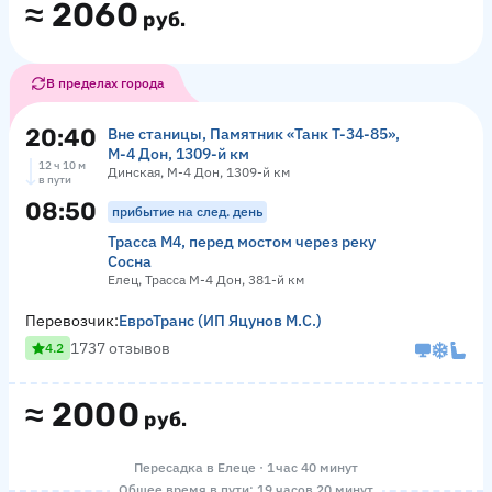
≈
2060
руб.
В пределах города
20:40
Вне станицы, Памятник «‎Танк Т-34-85»,
М-4 Дон, 1309-й км
12 ч 10 м
Динская, М-4 Дон, 1309-й км
в пути
08:50
прибытие на след. день
Трасса М4, перед мостом через реку
Сосна
Елец, Трасса М-4 Дон, 381-й км
Перевозчик:
ЕвроТранс (ИП Яцунов М.С.)
1737 отзывов
4.2
≈
2000
руб.
Пересадка в Елеце · 1 час 40 минут
Общее время в пути: 19 часов 20 минут