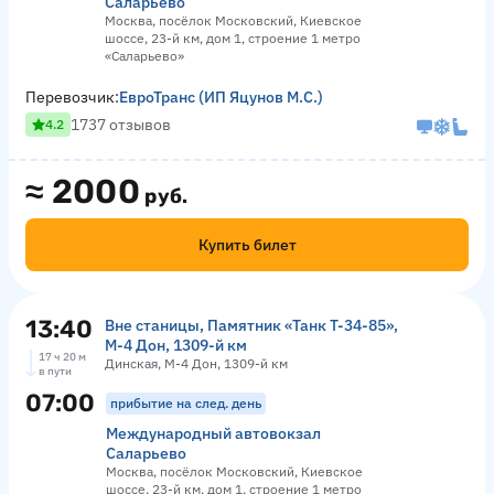
Саларьево
Москва, посёлок Московский, Киевское
шоссе, 23-й км, дом 1, строение 1 метро
«Саларьево»
Перевозчик:
ЕвроТранс (ИП Яцунов М.С.)
1737 отзывов
4.2
≈
2000
руб.
Купить билет
13:40
Вне станицы, Памятник «‎Танк Т-34-85»,
М-4 Дон, 1309-й км
17 ч 20 м
Динская, М-4 Дон, 1309-й км
в пути
07:00
прибытие на след. день
Международный автовокзал
Саларьево
Москва, посёлок Московский, Киевское
шоссе, 23-й км, дом 1, строение 1 метро