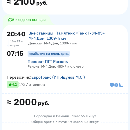
≈
2100
руб.
В пределах станции
20:40
Вне станицы, Памятник «‎Танк Т-34-85»,
М-4 Дон, 1309-й км
10 ч 35 м
Динская, М-4 Дон, 1309-й км
в пути
07:15
прибытие на след. день
Поворот ПГТ Рамонь
Рамонь, М-4 Дон, 483-й километр
Перевозчик:
ЕвроТранс (ИП Яцунов М.С.)
1737 отзывов
4.2
≈
2000
руб.
Пересадка в Рамони · 1 час 55 минут
Общее время в пути: 19 часов 50 минут