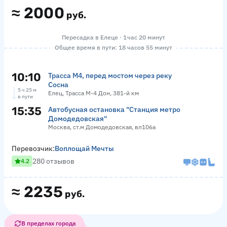
≈
2000
руб.
Пересадка в Елеце · 1 час 20 минут
Общее время в пути: 18 часов 55 минут
10:10
Трасса М4, перед мостом через реку
Сосна
5 ч 25 м
Елец, Трасса М-4 Дон, 381-й км
в пути
15:35
Автобусная остановка "Станция метро
Домодедовская"
Москва, ст.м Домодедовская, вл106а
Перевозчик:
Воплощай Мечты
280 отзывов
4.2
≈
2235
руб.
В пределах города