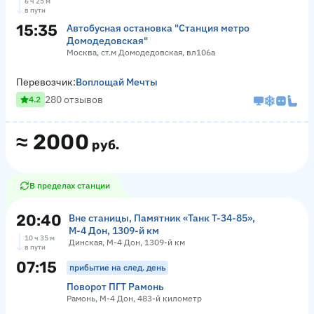
6 ч 25 м
в пути
15:35
Автобусная остановка "Станция метро
Домодедовская"
Москва, ст.м Домодедовская, вл106а
Перевозчик:
Воплощай Мечты
280 отзывов
4.2
≈
2000
руб.
В пределах станции
20:40
Вне станицы, Памятник «‎Танк Т-34-85»,
М-4 Дон, 1309-й км
10 ч 35 м
Динская, М-4 Дон, 1309-й км
в пути
07:15
прибытие на след. день
Поворот ПГТ Рамонь
Рамонь, М-4 Дон, 483-й километр