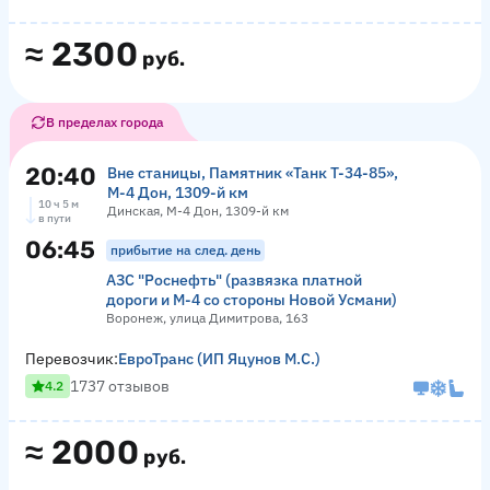
≈
2300
руб.
В пределах города
20:40
Вне станицы, Памятник «‎Танк Т-34-85»,
М-4 Дон, 1309-й км
10 ч 5 м
Динская, М-4 Дон, 1309-й км
в пути
06:45
прибытие на след. день
АЗС "Роснефть" (развязка платной
дороги и М-4 со стороны Новой Усмани)
Воронеж, улица Димитрова, 163
Перевозчик:
ЕвроТранс (ИП Яцунов М.С.)
1737 отзывов
4.2
≈
2000
руб.