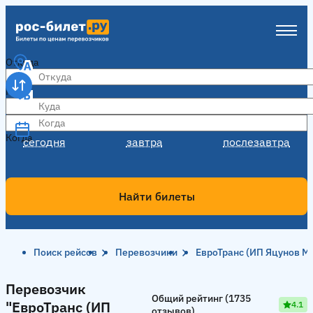
Откуда
Куда
Когда
Когда
сегодня
завтра
послезавтра
Найти билеты
Поиск рейсов
Перевозчики
ЕвроТранс (ИП Яцунов М.
Перевозчик "ЕвроТранс (ИП Яцунов М.С.)"
Перевозчик
Общий рейтинг (1735
"ЕвроТранс (ИП
4.1
отзывов)