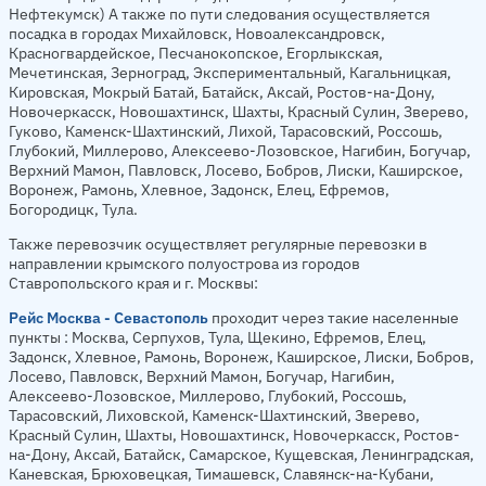
Нефтекумск) А также по пути следования осуществляется
посадка в городах Михайловск, Новоалександровск,
Красногвардейское, Песчанокопское, Егорлыкская,
Мечетинская, Зерноград, Экспериментальный, Кагальницкая,
Кировская, Мокрый Батай, Батайск, Аксай, Ростов-на-Дону,
Новочеркасск, Новошахтинск, Шахты, Красный Сулин, Зверево,
Гуково, Каменск-Шахтинский, Лихой, Тарасовский, Россошь,
Глубокий, Миллерово, Алексеево-Лозовское, Нагибин, Богучар,
Верхний Мамон, Павловск, Лосево, Бобров, Лиски, Каширское,
Воронеж, Рамонь, Хлевное, Задонск, Елец, Ефремов,
Богородицк, Тула.
Также перевозчик осуществляет регулярные перевозки в
направлении крымского полуострова из городов
Ставропольского края и г. Москвы:
Рейс Москва - Севастополь
проходит через такие населенные
пункты : Москва, Серпухов, Тула, Щекино, Ефремов, Елец,
Задонск, Хлевное, Рамонь, Воронеж, Каширское, Лиски, Бобров,
Лосево, Павловск, Верхний Мамон, Богучар, Нагибин,
Алексеево-Лозовское, Миллерово, Глубокий, Россошь,
Тарасовский, Лиховской, Каменск-Шахтинский, Зверево,
Красный Сулин, Шахты, Новошахтинск, Новочеркасск, Ростов-
на-Дону, Аксай, Батайск, Самарское, Кущевская, Ленинградская,
Каневская, Брюховецкая, Тимашевск, Славянск-на-Кубани,