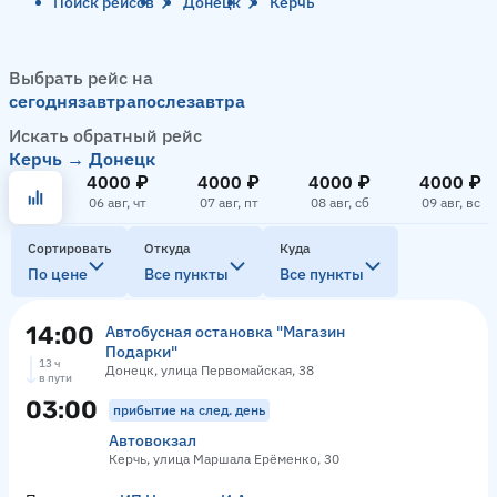
Поиск рейсов
Донецк
Керчь
Выбрать рейс на
сегодня
завтра
послезавтра
Искать обратный рейс
Керчь → Донецк
4000 ₽
4000 ₽
4000 ₽
4000 ₽
06 авг, чт
07 авг, пт
08 авг, сб
09 авг, вс
Сортировать
Откуда
Куда
По цене
Все пункты
Все пункты
14:00
Автобусная остановка "Магазин
Подарки"
13 ч
Донецк, улица Первомайская, 38
в пути
03:00
прибытие на след. день
Автовокзал
Керчь, улица Маршала Ерёменко, 30