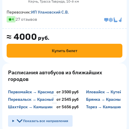
Керчь, Трасса Таврида, 10-й км
Перевозчик:
ИП Улановский С.В.
27 отзывов
4
≈
4000
руб.
Купить билет
Расписания автобусов из ближайших
городов
Первомайск → Краснодар
от 3500 руб
Иловайск → Кутейник
о
Перевальск → Красный Колос
от 2545 руб
Брянка → Красный Ко
о
Шахтёрск → Камышин
от 5656 руб
Торез → Камышин
о
Показать все направления