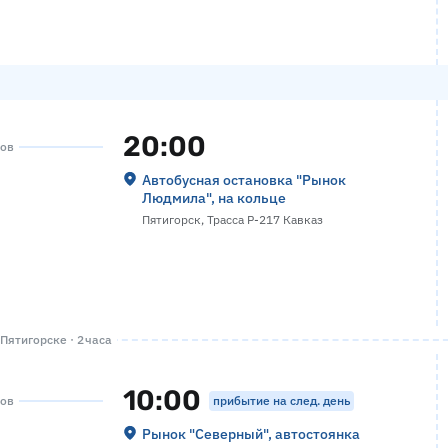
20:00
сов
Автобусная остановка "Рынок
Людмила", на кольце
Пятигорск, Трасса Р-217 Кавказ
Пятигорске · 2 часа
10:00
прибытие на след. день
сов
Рынок "Северный", автостоянка