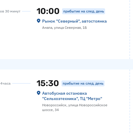
10:00
прибытие на след. день
сов 30 минут
Рынок "Северный", автостоянка
Анапа, улица Северная, 1Б
15:30
прибытие на след. день
 4 часа
Автобусная остановка
"Сельхозтехника", ТЦ "Метро"
Новороссийск, улица Новороссийское
шоссе, 34