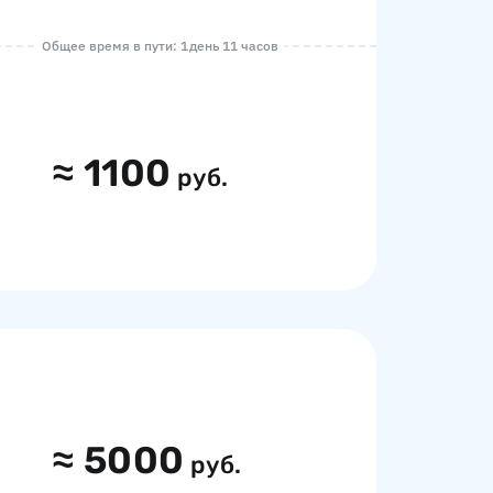
Общее время в пути: 1 день 11 часов
≈
1100
руб.
≈
5000
руб.