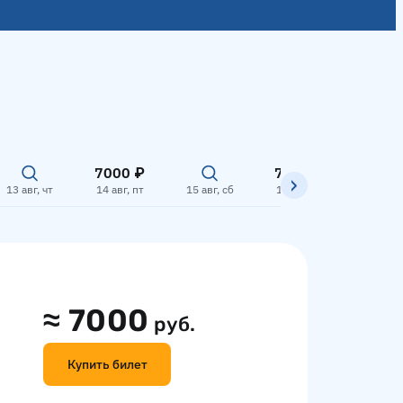
7000 ₽
7000 ₽
7000
13 авг, чт
14 авг, пт
15 авг, сб
16 авг, вс
17 авг,
≈
7000
руб.
Купить билет