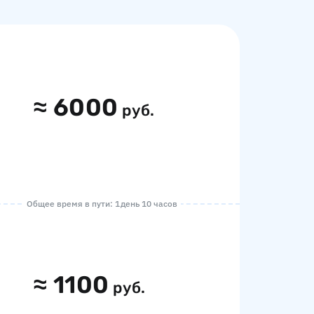
≈
6000
руб.
Общее время в пути: 1 день 10 часов
≈
1100
руб.