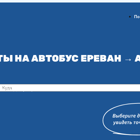
По
ТЫ НА АВТОБУС ЕРЕВАН → 
ов-на-Дону
Воронеж