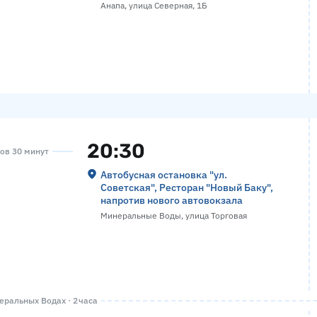
Анапа, улица Северная, 1Б
20:30
сов 30 минут
Автобусная остановка "ул.
Советская", Ресторан "Новый Баку",
напротив нового автовокзала
Минеральные Воды, улица Торговая
ральных Водах · 2 часа