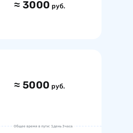
≈
3000
руб.
≈
5000
руб.
Общее время в пути: 1 день 3 часа