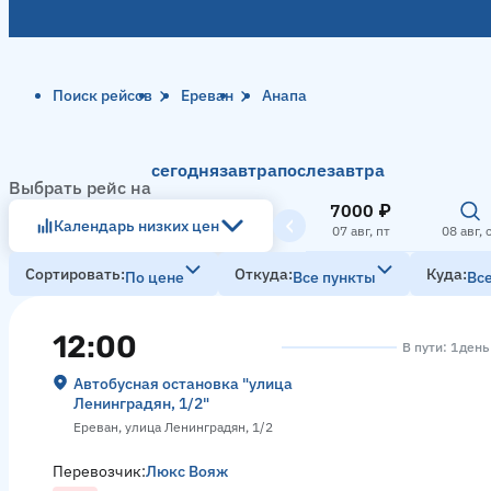
Поиск рейсов
Ереван
Анапа
сегодня
завтра
послезавтра
Выбрать рейс на
7000 ₽
Календарь низких цен
07 авг, пт
08 авг, 
Сортировать
Откуда
Куда
По цене
Все пункты
Вс
12:00
В пути: 1 день
Автобусная остановка "улица
Ленинградян, 1/2"
Ереван, улица Ленинградян, 1/2
Перевозчик:
Люкс Вояж