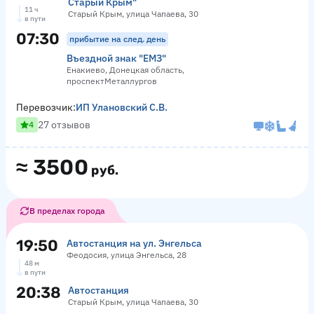
Старый Крым"
11 ч
Старый Крым, улица Чапаева, 30
в пути
07:30
прибытие на след. день
Въездной знак "ЕМЗ"
Енакиево, Донецкая область,
проспектМеталлургов
Перевозчик:
ИП Улановский С.В.
27 отзывов
4
≈
3500
руб.
В пределах города
19:50
Автостанция на ул. Энгельса
Феодосия, улица Энгельса, 28
48 м
в пути
20:38
Автостанция
Старый Крым, улица Чапаева, 30