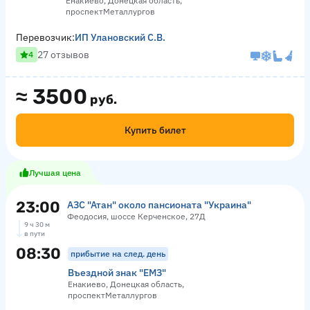
Енакиево, Донецкая область,
проспектМеталлургов
Перевозчик:
ИП Улановский С.В.
27 отзывов
4
≈
3500
руб.
Купить билет
Лучшая цена
23:00
АЗС "Атан" около пансионата "Украина"
Феодосия, шоссе Керченское, 27Д
9 ч 30 м
в пути
08:30
прибытие на след. день
Въездной знак "ЕМЗ"
Енакиево, Донецкая область,
проспектМеталлургов