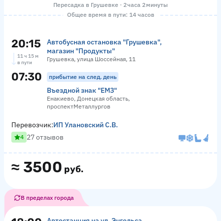
Пересадка в Грушевке · 2 часа 2 минуты
Общее время в пути: 14 часов
20:15
Автобусная остановка "Грушевка",
магазин "Продукты"
11 ч 15 м
Грушевка, улица Шоссейная, 11
в пути
07:30
прибытие на след. день
Въездной знак "ЕМЗ"
Енакиево, Донецкая область,
проспектМеталлургов
Перевозчик:
ИП Улановский С.В.
27 отзывов
4
≈
3500
руб.
В пределах города
Автостанция на ул. Энгельса