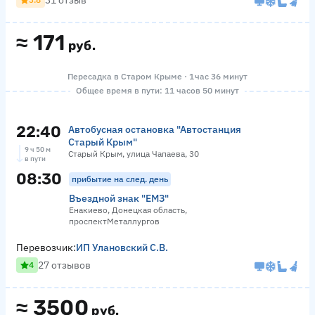
31 отзыв
≈
171
руб.
Пересадка в Старом Крыме · 1 час 36 минут
Общее время в пути: 11 часов 50 минут
22:40
Автобусная остановка "Автостанция
Старый Крым"
9 ч 50 м
Старый Крым, улица Чапаева, 30
в пути
08:30
прибытие на след. день
Въездной знак "ЕМЗ"
Енакиево, Донецкая область,
проспектМеталлургов
Перевозчик:
ИП Улановский С.В.
27 отзывов
4
≈
3500
руб.