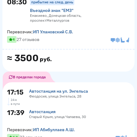
08:30
прибытие на след. день
Въездной знак "ЕМЗ"
Енакиево, Донецкая область,
проспектМеталлургов
Перевозчик:
ИП Улановский С.В.
27 отзывов
4
≈
3500
руб.
В пределах города
17:15
Автостанция на ул. Энгельса
Феодосия, улица Энгельса, 28
24 м
в пути
17:39
Автостанция
Старый Крым, улица Чапаева, 30
Перевозчик:
ИП Абибуллаев А.Ш.