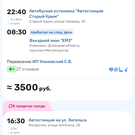
22:40
Автобусная остановка "Автостанция
Старый Крым"
9 ч 50 м
Старый Крым, улица Чапаева, 30
в пути
08:30
прибытие на след. день
Въездной знак "ЕМЗ"
Енакиево, Донецкая область,
проспектМеталлургов
Перевозчик:
ИП Улановский С.В.
27 отзывов
4
≈
3500
руб.
В пределах города
16:30
Автостанция на ул. Энгельса
Феодосия, улица Энгельса, 28
22 м
в пути