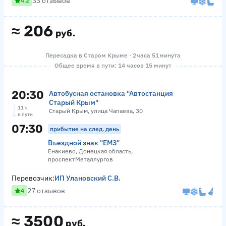
33 отзывов
4.2
≈
206
руб.
Пересадка в Старом Крыме · 2 часа 51 минута
Общее время в пути: 14 часов 15 минут
20:30
Автобусная остановка "Автостанция
Старый Крым"
11 ч
Старый Крым, улица Чапаева, 30
в пути
07:30
прибытие на след. день
Въездной знак "ЕМЗ"
Енакиево, Донецкая область,
проспектМеталлургов
Перевозчик:
ИП Улановский С.В.
27 отзывов
4
≈
3500
руб.