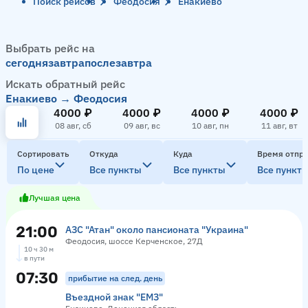
Поиск рейсов
Феодосия
Енакиево
Выбрать рейс на
сегодня
завтра
послезавтра
Искать обратный рейс
Енакиево → Феодосия
4000 ₽
4000 ₽
4000 ₽
4000 ₽
08 авг, сб
09 авг, вс
10 авг, пн
11 авг, вт
Сортировать
Откуда
Куда
Время отпр
По цене
Все пункты
Все пункты
Все пункт
Лучшая цена
21:00
АЗС "Атан" около пансионата "Украина"
Феодосия, шоссе Керченское, 27Д
10 ч 30 м
в пути
07:30
прибытие на след. день
Въездной знак "ЕМЗ"