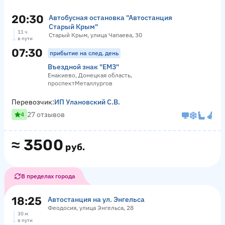
20:30
Автобусная остановка "Автостанция
Старый Крым"
11 ч
Старый Крым, улица Чапаева, 30
в пути
07:30
прибытие на след. день
Въездной знак "ЕМЗ"
Енакиево, Донецкая область,
проспектМеталлургов
Перевозчик:
ИП Улановский С.В.
27 отзывов
4
≈
3500
руб.
В пределах города
18:25
Автостанция на ул. Энгельса
Феодосия, улица Энгельса, 28
30 м
в пути