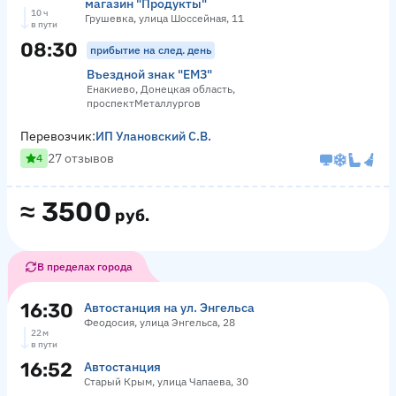
магазин "Продукты"
10 ч
Грушевка, улица Шоссейная, 11
в пути
08:30
прибытие на след. день
Въездной знак "ЕМЗ"
Енакиево, Донецкая область,
проспектМеталлургов
Перевозчик:
ИП Улановский С.В.
27 отзывов
4
≈
3500
руб.
В пределах города
16:30
Автостанция на ул. Энгельса
Феодосия, улица Энгельса, 28
22 м
в пути
16:52
Автостанция
Старый Крым, улица Чапаева, 30