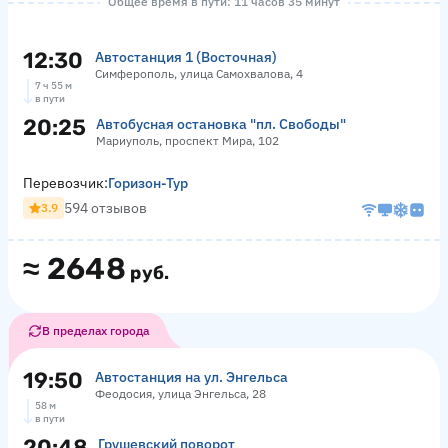
Общее время в пути: 11 часов 35 минут
12:30
Автостанция 1 (Восточная)
Симферополь, улица Самохвалова, 4
7 ч 55 м
в пути
20:25
Автобусная остановка "пл. Свободы"
Мариуполь, проспект Мира, 102
Перевозчик:
Горизон-Тур
594 отзывов
3.9
≈
2648
руб.
В пределах города
19:50
Автостанция на ул. Энгельса
Феодосия, улица Энгельса, 28
58 м
в пути
20:48
Грушевский поворот