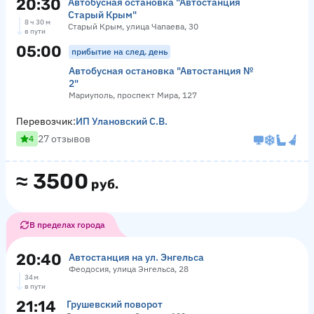
20:30
Автобусная остановка "Автостанция
Старый Крым"
8 ч 30 м
Старый Крым, улица Чапаева, 30
в пути
05:00
прибытие на след. день
Автобусная остановка "Автостанция №
2"
Мариуполь, проспект Мира, 127
Перевозчик:
ИП Улановский С.В.
27 отзывов
4
≈
3500
руб.
В пределах города
20:40
Автостанция на ул. Энгельса
Феодосия, улица Энгельса, 28
34 м
в пути
21:14
Грушевский поворот