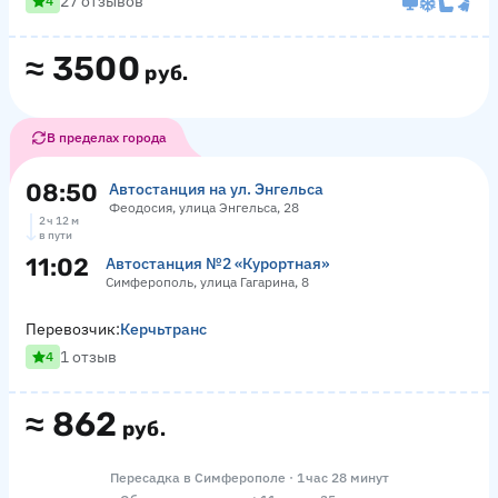
27 отзывов
4
≈
3500
руб.
В пределах города
08:50
Автостанция на ул. Энгельса
Феодосия, улица Энгельса, 28
2 ч 12 м
в пути
11:02
Автостанция №2 «Курортная»
Симферополь, улица Гагарина, 8
Перевозчик:
Керчьтранс
1 отзыв
4
≈
862
руб.
Пересадка в Симферополе · 1 час 28 минут