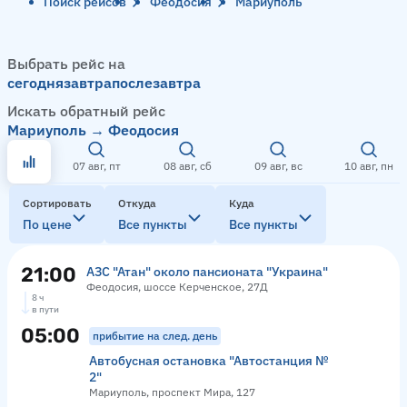
Поиск рейсов
Феодосия
Мариуполь
Выбрать рейс на
сегодня
завтра
послезавтра
Искать обратный рейс
Мариуполь → Феодосия
07 авг, пт
08 авг, сб
09 авг, вс
10 авг, пн
Сортировать
Откуда
Куда
По цене
Все пункты
Все пункты
21:00
АЗС "Атан" около пансионата "Украина"
Феодосия, шоссе Керченское, 27Д
8 ч
в пути
05:00
прибытие на след. день
Автобусная остановка "Автостанция №
2"
Мариуполь, проспект Мира, 127