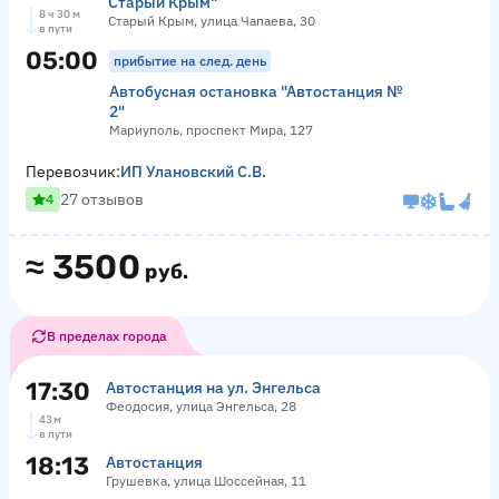
Старый Крым"
8 ч 30 м
Старый Крым, улица Чапаева, 30
в пути
05:00
прибытие на след. день
Автобусная остановка "Автостанция №
2"
Мариуполь, проспект Мира, 127
Перевозчик:
ИП Улановский С.В.
27 отзывов
4
≈
3500
руб.
В пределах города
17:30
Автостанция на ул. Энгельса
Феодосия, улица Энгельса, 28
43 м
в пути
18:13
Автостанция
Грушевка, улица Шоссейная, 11