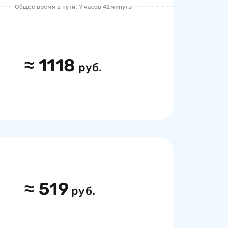
Общее время в пути: 7 часов 42 минуты
≈
1118
руб.
≈
519
руб.