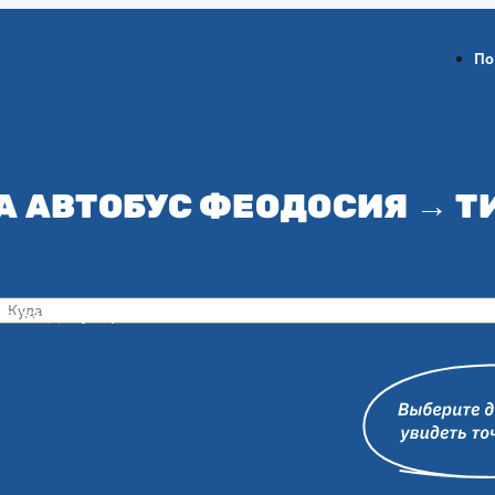
По
А АВТОБУС ФЕОДОСИЯ → 
ов-на-Дону
Воронеж