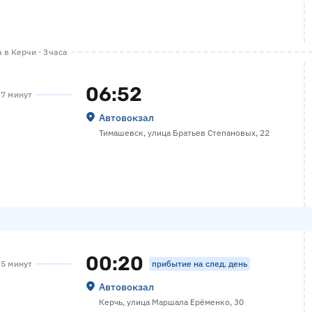
 в Керчи · 3 часа
06:52
 7 минут
Автовокзал
Тимашевск, улица Братьев Степановых, 22
00:20
прибытие на след. день
35 минут
Автовокзал
Керчь, улица Маршала Ерёменко, 30