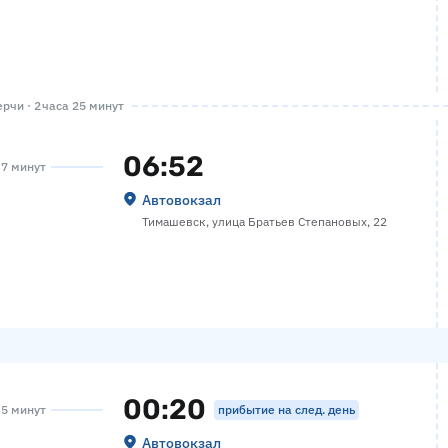
рчи · 2 часа 25 минут
06:52
 7 минут
Автовокзал
Тимашевск, улица Братьев Степановых, 22
00:20
прибытие на след. день
35 минут
Автовокзал