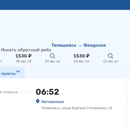
Тимашевск → Феодосия
Искать обратный рейс
1530 ₽
1530 ₽
пт
08 авг, сб
09 авг, вс
10 авг, пн
11 авг, вт
е пункты
06:52
ов 2 минуты
Автовокзал
Тимашевск, улица Братьев Степановых, 22