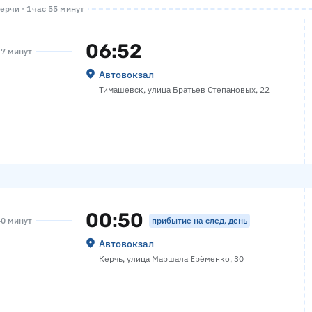
ерчи · 1 час 55 минут
06:52
 7 минут
Автовокзал
Тимашевск, улица Братьев Степановых, 22
00:50
прибытие на след. день
40 минут
Автовокзал
Керчь, улица Маршала Ерёменко, 30