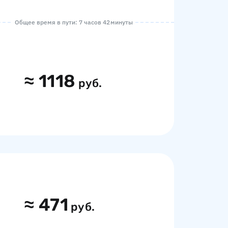
Общее время в пути: 7 часов 42 минуты
≈
1118
руб.
≈
471
руб.