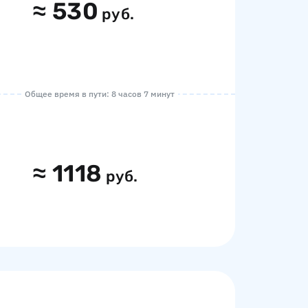
≈
530
руб.
Общее время в пути: 8 часов 7 минут
≈
1118
руб.