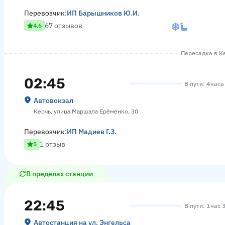
Перевозчик:
ИП Барышников Ю.И.
67 отзывов
4.6
Пересадка в Ке
02:45
В пути: 4 часа
Автовокзал
Керчь, улица Маршала Ерёменко, 30
Перевозчик:
ИП Мадиев Г.З.
1 отзыв
5
В пределах станции
22:45
В пути: 1 час 
Автостанция на ул. Энгельса