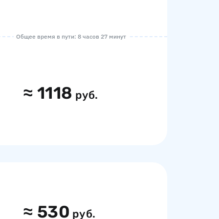
Общее время в пути: 8 часов 27 минут
≈
1118
руб.
≈
530
руб.