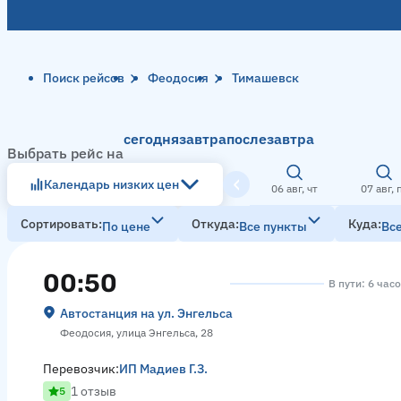
Поиск рейсов
Феодосия
Тимашевск
сегодня
завтра
послезавтра
Выбрать рейс на
Календарь низких цен
06 авг, чт
07 авг, 
Сортировать
Откуда
Куда
По цене
Все пункты
Вс
00:50
В пути: 6 час
Автостанция на ул. Энгельса
Феодосия, улица Энгельса, 28
Перевозчик:
ИП Мадиев Г.З.
1 отзыв
5