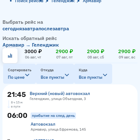
Поиск рейсов
Геленджик
Армавир
Выбрать рейс на
сегодня
завтра
послезавтра
Искать обратный рейс
Армавир → Геленджик
3000 ₽
2900 ₽
2900 ₽
2900 ₽
06 авг, чт
07 авг, пт
08 авг, сб
09 авг, вс
Сортировать
Откуда
Куда
По цене
Все пункты
Все пункты
21:45
Верхний (новый) автовокзал
Геленджик, улица Объездная, 3
8 ч 15 м
в пути
06:00
прибытие на след. день
Автовокзал
Армавир, улица Ефремова, 145