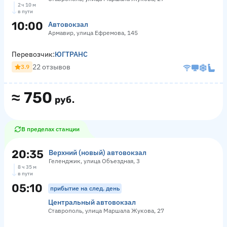
2 ч 10 м
в пути
10:00
Автовокзал
Армавир, улица Ефремова, 145
Перевозчик:
ЮГТРАНС
22 отзывов
3.9
≈
750
руб.
В пределах станции
20:35
Верхний (новый) автовокзал
Геленджик, улица Объездная, 3
8 ч 35 м
в пути
05:10
прибытие на след. день
Центральный автовокзал
Ставрополь, улица Маршала Жукова, 27