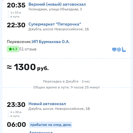
20:35
Верхний (новый) автовокзал
Геленджик, улица Объездная, 3
1 ч 55 м
в пути
22:30
Супермаркет "Пятерочка"
Джубга, шоссе Новороссийское, 1Б
Перевозчик:
ИП Бурмакова О.А.
51 отзыв
4.3
≈
1300
руб.
Пересадка в Джубге · 1 час
Общее время в пути: 9 часов 25 минут
23:30
Новый автовокзал
Джубга, шоссе. Новороссийское, 1В
6 ч 30 м
в пути
06:00
прибытие на след. день
Автовокзал