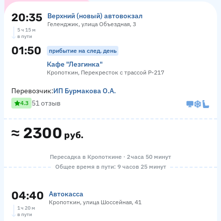
20:35
Верхний (новый) автовокзал
Геленджик, улица Объездная, 3
5 ч 15 м
в пути
01:50
прибытие на след. день
Кафе "Лезгинка"
Кропоткин, Перекресток с трассой Р-217
Перевозчик:
ИП Бурмакова О.А.
51 отзыв
4.3
≈
2300
руб.
Пересадка в Кропоткине · 2 часа 50 минут
Общее время в пути: 9 часов 25 минут
04:40
Автокасса
Кропоткин, улица Шоссейная, 41
1 ч 20 м
в пути