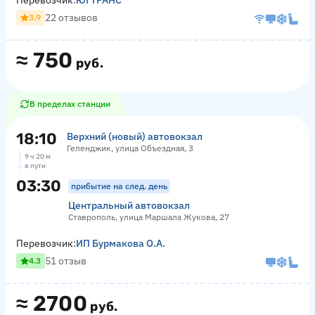
Перевозчик:
ЮГТРАНС
22 отзывов
3.9
≈
750
руб.
В пределах станции
18:10
Верхний (новый) автовокзал
Геленджик, улица Объездная, 3
9 ч 20 м
в пути
03:30
прибытие на след. день
Центральный автовокзал
Ставрополь, улица Маршала Жукова, 27
Перевозчик:
ИП Бурмакова О.А.
51 отзыв
4.3
≈
2700
руб.