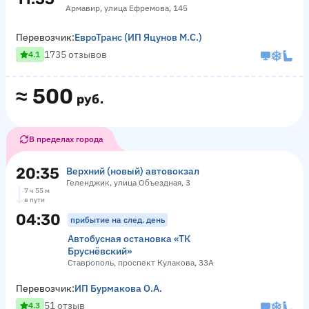
Армавир, улица Ефремова, 145
Перевозчик:
ЕвроТранс (ИП Яцунов М.С.)
1735 отзывов
4.1
≈
500
руб.
В пределах города
20:35
Верхний (новый) автовокзал
Геленджик, улица Объездная, 3
7 ч 55 м
в пути
04:30
прибытие на след. день
Автобусная остановка «ТК
Бруснёвский»
Ставрополь, проспект Кулакова, 33А
Перевозчик:
ИП Бурмакова О.А.
51 отзыв
4.3